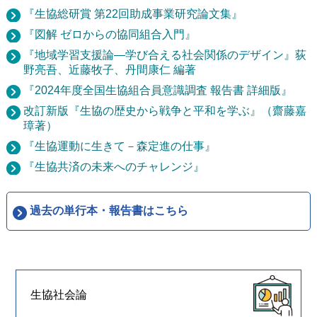
『生協総研賞 第22回助成事業研究論文集』
『図解 ゼロからの協同組合入門』
『地域学習支援論―学び合える社会関係のデザイン』荻
野亮吾、近藤牧子、丹間康仁 編著
『2024年度全国生協組合員意識調査 報告書 詳細版』
改訂新版『生協の歴史から戦争と平和を学ぶ』（齋藤嘉
璋著）
『生協運動に生きて－森定進の仕事』
『生協共済の未来へのチャレンジ』
過去の単行本・報告書はこちら
生協社会論