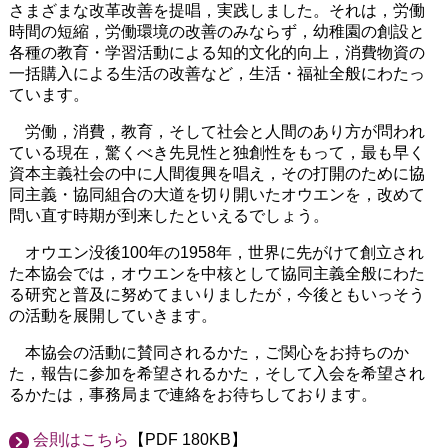
さまざまな改革改善を提唱，実践しました。それは，労働
時間の短縮，労働環境の改善のみならず，幼稚園の創設と
各種の教育・学習活動による知的文化的向上，消費物資の
一括購入による生活の改善など，生活・福祉全般にわたっ
ています。
労働，消費，教育，そして社会と人間のあり方が問われ
ている現在，驚くべき先見性と独創性をもって，最も早く
資本主義社会の中に人間復興を唱え，その打開のために協
同主義・協同組合の大道を切り開いたオウエンを，改めて
問い直す時期が到来したといえるでしょう。
オウエン没後100年の1958年，世界に先がけて創立され
た本協会では，オウエンを中核として協同主義全般にわた
る研究と普及に努めてまいりましたが，今後ともいっそう
の活動を展開していきます。
本協会の活動に賛同されるかた，ご関心をお持ちのか
た，報告に参加を希望されるかた，そして入会を希望され
るかたは，事務局まで連絡をお待ちしております。
会則はこちら
【PDF 180KB】