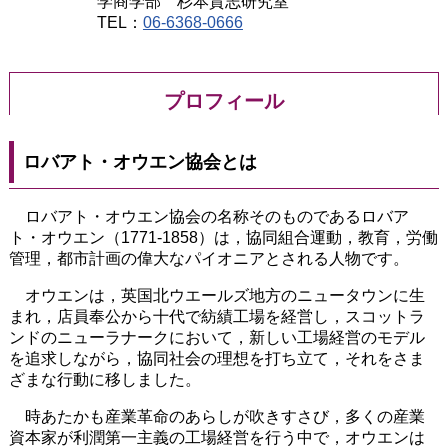
学商学部 杉本貴志研究室
TEL：
06-6368-0666
プロフィール
ロバアト・オウエン協会とは
ロバアト・オウエン協会の名称そのものであるロバア
ト・オウエン（1771-1858）は，協同組合運動，教育，労働
管理，都市計画の偉大なパイオニアとされる人物です。
オウエンは，英国北ウエールズ地方のニュータウンに生
まれ，店員奉公から十代で紡績工場を経営し，スコットラ
ンドのニューラナークにおいて，新しい工場経営のモデル
を追求しながら，協同社会の理想を打ち立て，それをさま
ざまな行動に移しました。
時あたかも産業革命のあらしが吹きすさび，多くの産業
資本家が利潤第一主義の工場経営を行う中で，オウエンは