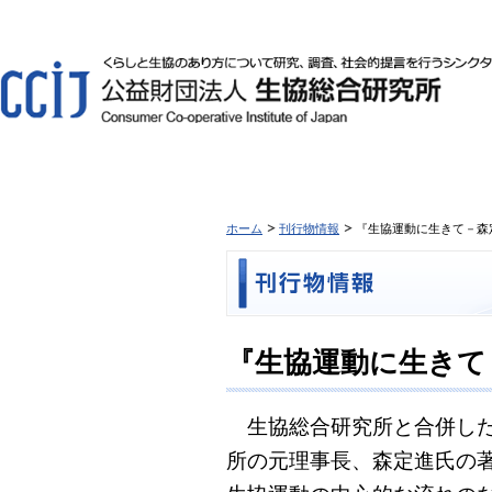
ホーム
刊行物情報
『生協運動に生きて－森
『生協運動に生きて
生協総合研究所と合併した
所の元理事長、森定進氏の著