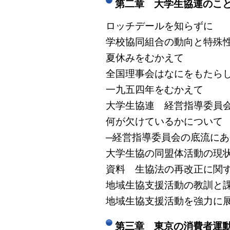
第二章 大学生協連のこ
ロッチデールを知らずに
学校協同組合の動向と特殊
夏休みをむかえて
全国理事会はなにをもたら
一九五四年をむかえて
大学生協連 経営指導委員
何が欠けているかについて
─経営指導委員会の底流に
大学生協の同盟体活動の現
資料 生協法の再改正に関
地域生協支援活動の教訓と
地域生協支援活動を強力に
第三章 東京の消費者運