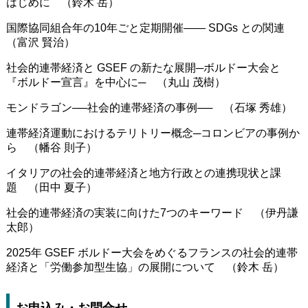
はじめに （鈴木 岳）
国際協同組合年の10年ごと定期開催―― SDGs との関連
（富沢 賢治）
社会的連帯経済と GSEF の新たな展開─ボルドー大会と
『ボルドー宣言』を中心に─ （丸山 茂樹）
モンドラゴン──社会的連帯経済の事例── （石塚 秀雄）
連帯経済運動におけるテリトリー概念─コロンビアの事例か
ら （幡谷 則子）
イタリアの社会的連帯経済と地方行政との連携現状と課
題 （田中 夏子）
社会的連帯経済の実装に向けた7つのキーワード （伊丹謙
太郎）
2025年 GSEF ボルドー大会をめぐるフランスの社会的連帯
経済と「労働参加型生協」の展開について （鈴木 岳）
お申込み・お問合せ