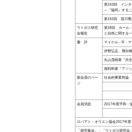
第163回 イン
～『協同』する
第163回 賀川
ウトポス研究
第39回 カール
会報告
と自然に関する
書 評
マイケル・R・
伊勢弘志、飛矢
丸山茂樹著『共
堀利和著『アソ
新会員のペー
社会的事業所論
ジ
会員消息
2017年度平和
ロバアト・オウエン協会2017年
「研究集会」・「ウトポス研究会