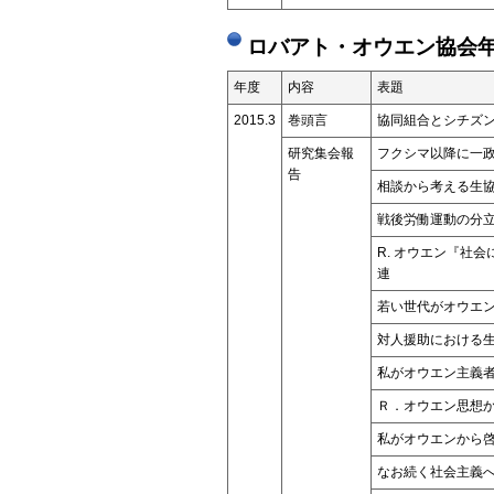
ロバアト・オウエン協会年
年度
内容
表題
2015.3
巻頭言
協同組合とシチズ
研究集会報
フクシマ以降に一
告
相談から考える生
戦後労働運動の分
R. オウエン『社
連
若い世代がオウエ
対人援助における
私がオウエン主義
Ｒ．オウエン思想
私がオウエンから
なお続く社会主義