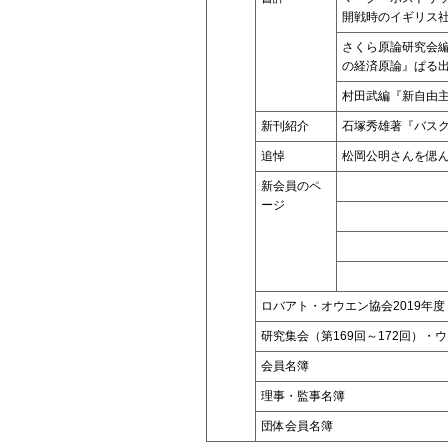
開戦時のイギリス
さくら原論研究会
の経済原論』ぱる
村田武編『新自由
新刊紹介
石塚秀雄著『バスク
追悼
松岡公明さんを偲
新会員のペ
ージ
ロバアト・オウエン協会2019年度
研究集会（第169回～172回）・
会員名簿
理事・監事名簿
団体会員名簿