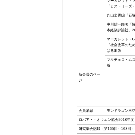
マーガレット・
『ヒストリーズ
丸山楽雲編『石
中川雄一郎著『
本経済評論社、20
マーガレット・
『社会改革のた
ぱる出版
マルチェロ・ム
版
新会員のペー
ジ
会員消息
モンドラゴン再
ロバアト・オウエン協会2018年度
研究集会記録（第165回～168回