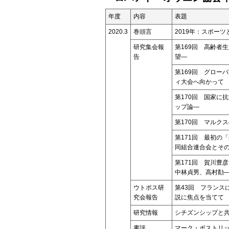
年度
内容
表題
2020.3
巻頭言
2019年：スポー
研究集会報
第169回 高齢者
告
望―
第169回 グロー
ィ大会へ向かって
第170回 国家に
ップ論―
第170回 マルク
第171回 最初の
同組合連合会とそ
第171回 賀川豊
中林貞男、高村勣
ウトポス研
第43回 フランス
究会報告
説に焦点を当てて
研究情報
シチズンシップと
書評
マーク・ボストリッ