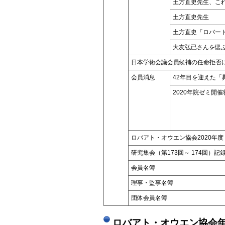
土方直史先生、こ
土方直史先生
土方直史「ロバート
大友弘已さんを偲
日本学術会議会員候補の任命拒否
会員消息
42年目を迎えた「
2020年院ゼミ開催
ロバアト・オウエン協会2020年
研究集会（第173回～ 174回）記
会員名簿
理事・監事名簿
団体会員名簿
ロバアト・オウエン協会年