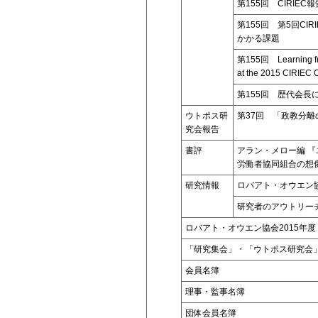
第155回 CIRI
第155回 第5回C
かかる課題
第155回 Learning from
at the 2015 CIRIEC C
第155回 歴代会長
ウトポス研
第37回 「政教分
究会報告
書評
アラン・メロー編 『
労働者協同組合の想
研究情報
ロバアト・オウエン
研究者のアウトリーチ
ロバアト・オウエン協会2015年度
「研究集会」・「ウトポス研究会
会員名簿
理事・監事名簿
団体会員名簿