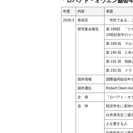
ロバアト・オウエン協会年
年度
内容
表題
2026.3
巻頭言
「市民である」
研究集会報告
第 189回 「
19世紀前半の
第 189 回 
第 190 回 J
第 191 回 気
第 192 回 
国外情報
国際協同組合年
国外通信
Robert Owen As
企 画
『ロバアト・オ
追 悼
戦没学生に哀悼
白井厚先生ご逝
人を愛する人
白井先生のご逝去の