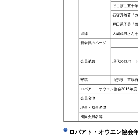
でこぼこ五十
石塚秀雄著『
戸田系子著『西
追悼
大嶋茂男さん
新会員のページ
会員消息
現代のロバー
寄稿
山形県「置賜
ロバアト・オウエン協会2016年度
会員名簿
理事・監事名簿
団体会員名簿
ロバアト・オウエン協会年