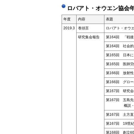
ロバアト・オウエン協会年
年度
内容
表題
2019.3
巻頭言
ロバアト・オウエ
研究集会報告
第164回 「戦
第164回 社会
第165回 日本
第165回 医師
第166回 放射
第166回 グロ
第167回 研究
第167回 五島
概説
第167回 土方
第167回 19
第168回 創立