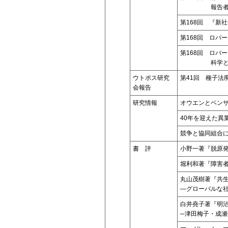
報告
第168回 『新
第168回 ロバ
第168回 ロバ
科学
ウトポス研究
第41回 種子法
会報告
研究情報
オウエンとベン
40年を迎えた異
競争と協同組合
書 評
小野一著『脱原
堀利和著『障害
丸山茂樹著『共
―グローバルな
白井堯子著『明
─津田梅子・成