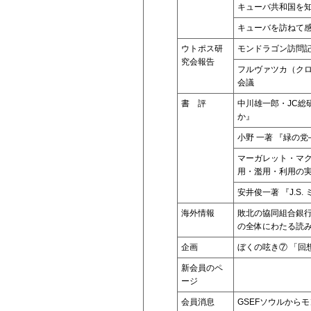
キューバ共和国を
キューバを訪ねて
ウトポス研
モンドラゴン訪問
究会報告
フルヴァツカ（クロ
会議
書 評
中川雄一郎・JC総
か』
小野 一著 『緑の
マーガレット・マク
用・濫用・利用の
安井俊一著 『J.S
海外情報
敗北の協同組合銀
の全体にわたる読
企画
ぼくの呟き⑦ 「回
新会員のペ
ージ
会員消息
GSEFソウルから