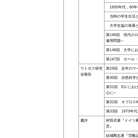
1950年代，60
当時の学生生活と
大学生協の発展と
第146回 現代の
雇用問題─
第146回 大学に
第147回 カール
ウトポス研究
第29回 近年の
会報告
第30回 自然科
第31回 EU に
心に─
第32回 キプロス
第33回 1970
書評
村田武著『ドイツ
営』
結城剛志著『労働