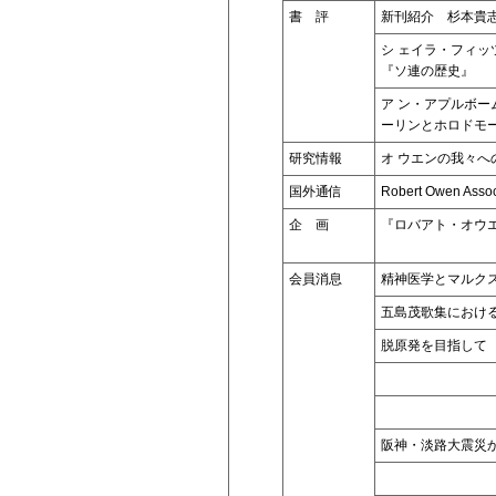
書 評
新刊紹介 杉本貴
シ ェイラ・フィ
『ソ連の歴史』
ア ン・アプルボ
ーリンとホロドモ
研究情報
オ ウエンの我々へ
国外通信
Robert Owen Assoc
企 画
『ロバアト・オウ
会員消息
精神医学とマルク
五島茂歌集におけ
脱原発を目指して
阪神・淡路大震災か