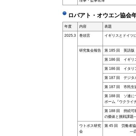
理事・監事名簿
ロバアト・オウエン協会年
年度
内容
表題
2025.3
巻頭言
イギリスとドイツ
研究集会報告
第 185 回 英語
第 186 回 イ
第 186 回 イ
第 187 回 デ
第 187 回 市民
第 188 回 ソ
ボーム『ウクライ
第 188 回 持
の価値と挑戦課題―
ウトポス研究
第 45 回 労働
会
―広島市協