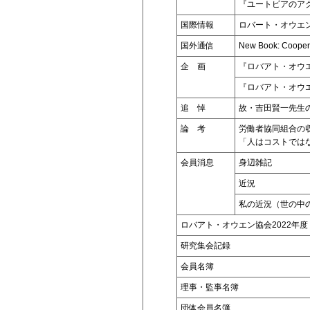
『ユートピアのア
国際情報
ロバート・オウエン
国外通信
New Book: Coopera
企 画
『ロバアト・オウ
『ロバアト・オウ
追 悼
故・吉田賢一先生
論 考
労働者協同組合の
「人はコストでは
会員消息
身辺雑記
近況
私の近況（世の中
ロバアト・オウエン協会2022年度
研究集会記録
会員名簿
理事・監事名簿
団体会員名簿