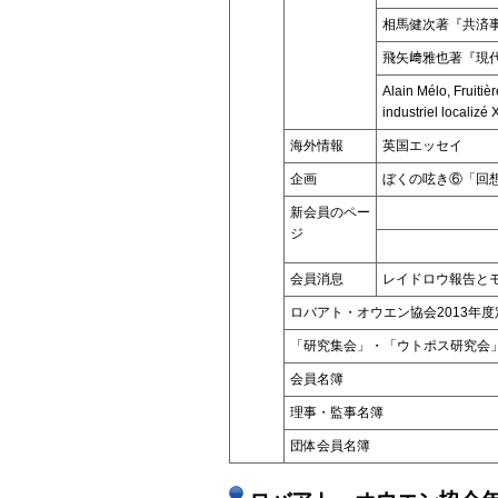
相馬健次著『共済
飛矢﨑雅也著『現
Alain Mélo, Fruiti
industriel localiz
海外情報
英国エッセイ
企画
ぼくの呟き⑥「回想
新会員のペー
ジ
会員消息
レイドロウ報告と
ロバアト・オウエン協会2013年
「研究集会」・「ウトポス研究会
会員名簿
理事・監事名簿
団体会員名簿