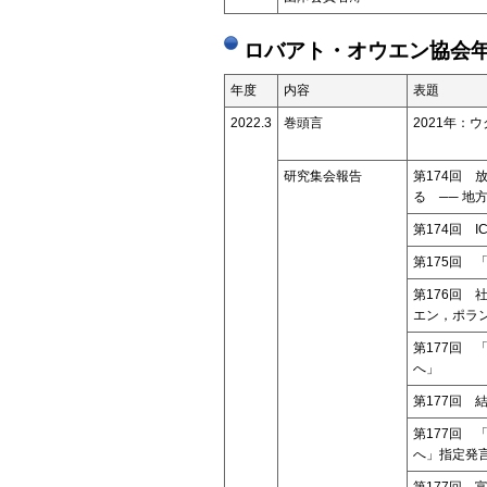
ロバアト・オウエン協会年
年度
内容
表題
2022.3
巻頭言
2021年：
研究集会報告
第174回
る ── 地
第174回 
第175回 
第176回 
エン，ポラン
第177回 
へ」
第177回
第177回 
へ」指定発
第177回