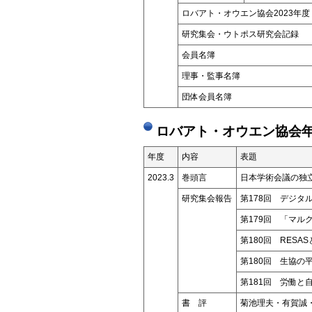
ロバアト・オウエン協会2023年度
研究集会・ウトポス研究会記録
会員名簿
理事・監事名簿
団体会員名簿
ロバアト・オウエン協会年
年度
内容
表題
2023.3
巻頭言
日本学術会議の独
研究集会報告
第178回 デジタ
第179回 「マ
第180回 RES
第180回 生協の
第181回 労働
書 評
菊池理夫・有賀誠