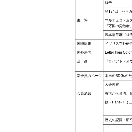
報告
第184回 セ
書 評
マルチェロ・ム
『万国の労働者
塚本恭章著『経済
国際情報
イギリス在外研
国外通信
Letter from Colo
企 画
『ロバアト・オ
新会員のページ
本当のSDGsの
入会挨拶
会員消息
香港から台湾、
故・Hans-H
歴史の記憶・研