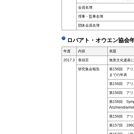
会員名簿
理事・監事名簿
団体会員名簿
ロバアト・オウエン協会年
年度
内容
表題
2017.3
巻頭言
無形文化遺産
研究集会報告
第156回 ア
までの年表
第156回 ア
第156回 ア
第156回 Symposi
Arizmendiarrie
第156回 ア
第157回 19