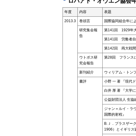
ロバアト・オウエン協会年
年度
内容
表題
2013.3
巻頭言
国際協同組合年に
研究集会報
第141回 192
告
第141回 労働者
第142回 両大戦
ウトポス研
第28回 フランス
究会報告
新刊紹介
ウィリアム・トンプ
書評
小野 一 著 『現
白井 厚 著 『大
公益財団法人 生協
ジャン＝ルイ・ラ
国際的射程』
B.Ｊ．ブラスザーク
1906）とイギリ