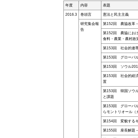
年度
内容
表題
2016.3
巻頭言
憲法と民主主義
研究集会報
第152回 農協改革
告
第152回 農協に
食料・農業・農村政
第153回 社会的
第153回 グローバ
第153回 ソウル20
第153回 社会的
置
第153回 韓国ソウル市に
と課題
第153回 グローバ
らモントリオール（
第154回 変貌す
第155回 座長解