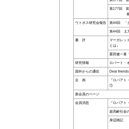
第177回 
横山勝先
ウトポス研究会報告
第44回 
第44回 土
書 評
マーガレット
とは』
栗田健一著
研究情報
ロバート・オ
国外からの通信
Dear friend
企 画
『ロバアト
①
新会員のページ
会員消息
『ロバアト
超高齢社会
身辺雑記