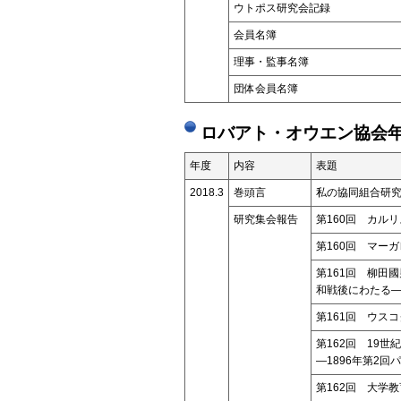
ウトポス研究会記録
会員名簿
理事・監事名簿
団体会員名簿
ロバアト・オウエン協会年
年度
内容
表題
2018.3
巻頭言
私の協同組合研
研究集会報告
第160回 カル
第160回 マー
第161回 柳田
和戦後にわたる
第161回 ウス
第162回 19世
―1896年第2
第162回 大学