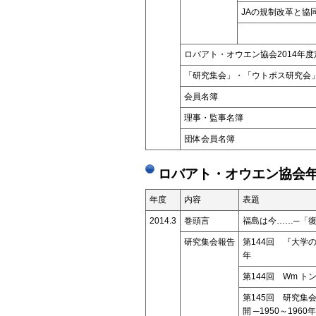
JAの規制改革と協
ロバアト・オウエン協会2014年
「研究集会」・「ウトポス研究
会員名簿
理事・監事名簿
団体会員名簿
ロバアト・オウエン協会年
年度
内容
表題
2014.3
巻頭言
福島は今……─「
研究集会報告
第144回 『大学
年
第144回 Wm 
第145回 研究
開 ─1950～196