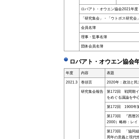
ロバアト・オウエン協会2021年度
「研究集会」・「ウトポス研究
会員名簿
理事・監事名簿
団体会員名簿
ロバアト・オウエン協会年
年度
内容
表題
2021.3
巻頭言
2020年：政治と
研究集会報告
第172回 戦間
をめぐる議論を中
第172回 1900
第173回 『西暦2000
2000）略称：レ
第173回 「協同
周年の意義と現代