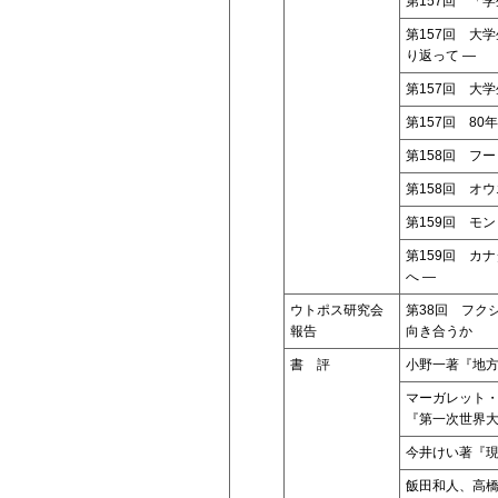
第157回 「
第157回 大学
り返って ―
第157回 大
第157回 8
第158回 フ
第158回 オ
第159回 モ
第159回 カ
へ ―
ウトポス研究会
第38回 フク
報告
向き合うか
書 評
小野一著『地
マーガレット
『第一次世界
今井けい著『
飯田和人、高