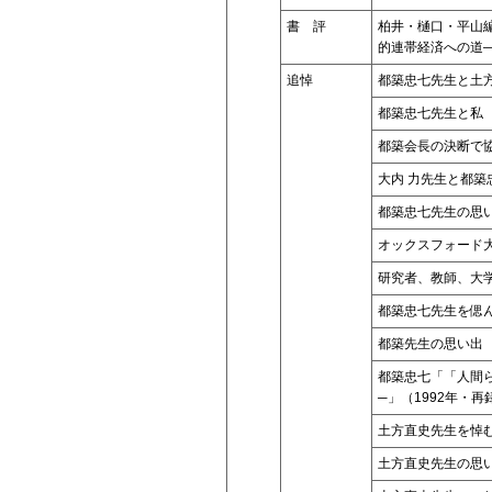
書 評
柏井・樋口・平山
的連帯経済への道
追悼
都築忠七先生と土
都築忠七先生と私
都築会長の決断で協
大内 力先生と都築
都築忠七先生の思
オックスフォード
研究者、教師、大
都築忠七先生を偲
都築先生の思い出
都築忠七「「人間
─」（1992年・再
土方直史先生を悼
土方直史先生の思