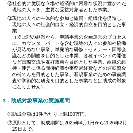
②社会的に脆弱な立場や経済的に困難な状況に置かれた
現地の人々を、主要な受益対象者とした事業。
③現地の人々の主体的な参加と協同・組織化を促進し、
現地の人々の社会的自立・経済的自立を目的とした事
業
（※上記の趣旨から、申請事業の企画運営のプロセス
に、カウンターパートを含む現地の人々の参加や協働
が見込めない事業、単発的な研修・セミナー・国際会
議などの開催を目的とした事業、各種イベントの開催
など国際交流や友好親善を目的とした事業、組織の維
持・運営に係る間接経費や事務局経費などの運転資金
の補てんを目的とした事業、新規事業のための事前調
査や学術的な研究を目的とした事業などは助成の対象
になりません）。
3．助成対象事業の実施期間
①助成金額は1件当たり上限100万円。
②原則として、助成期間は2025年4月1日から2026年2月
29日まで。