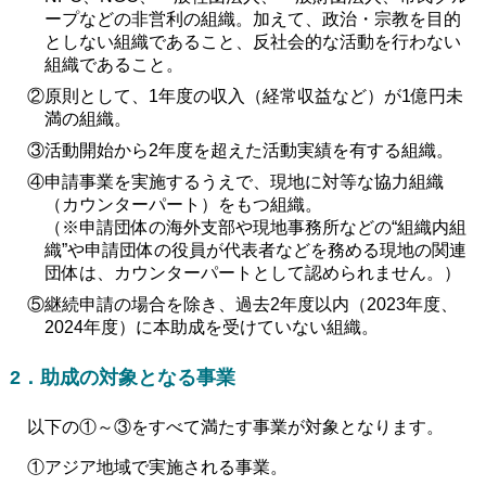
ープなどの非営利の組織。加えて、政治・宗教を目的
としない組織であること、反社会的な活動を行わない
組織であること。
②原則として、1年度の収入（経常収益など）が1億円未
満の組織。
③活動開始から2年度を超えた活動実績を有する組織。
④申請事業を実施するうえで、現地に対等な協力組織
（カウンターパート）をもつ組織。
（※申請団体の海外支部や現地事務所などの“組織内組
織”や申請団体の役員が代表者などを務める現地の関連
団体は、カウンターパートとして認められません。）
⑤継続申請の場合を除き、過去2年度以内（2023年度、
2024年度）に本助成を受けていない組織。
2．助成の対象となる事業
以下の①～③をすべて満たす事業が対象となります。
①アジア地域で実施される事業。