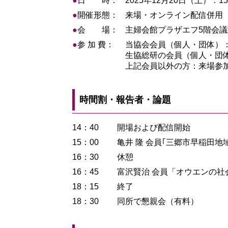
●
日 時：
2025年12月20日（土）：15
●
開催形態：
来場・オンライン配信併用
●
会 場：
主婦会館プラザエフ5階会議
●
参 加 費：
当協会会員（個人・団体）
生協総研の会員（個人・団
上記会員以外の方：来場参加
時間割・報告者・論題
14：40
開場および配信開始
15：00
亀井 隆 会員｢三郷市早稲田
16：30
休憩
16：45
富沢賢治 会員「オウエンの社
18：15
終了
18：30
同所で懇親会（有料）