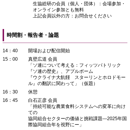
生協総研の会員（個人・団体）：会場参加・
オンライン参加とも無料
上記会員以外の方：お問合せください
時間割・報告者・論題
14：40
開場および配信開始
15：00
真壁広道 会員
「ソ連について考える：フィッツパトリック
『ソ連の歴史』、アプルボーム
『ウクライナ大飢饉 スターリンとホロドモー
ル』の翻訳に関わって」（仮題）
16：30
休憩
16：45
白石正彦 会員
「持続可能な農業食料システムへの変革に向け
ての
協同組合セクターの価値と挑戦課題―2025年国
際協同組合年を視野にー」