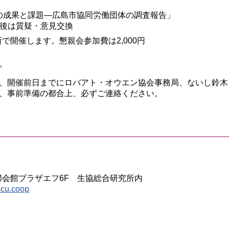
の成果と課題―広島市協同労働団体の調査報告」
の後は質疑・意見交換
所で開催します。懇親会参加費は2,000円
。
、開催前日までにロバアト・オウエン協会事務局、ないし鈴
、事前準備の都合上、必ずご連絡ください。
 主婦会館プラザエフ6F 生協総合研究所内
cu.coop