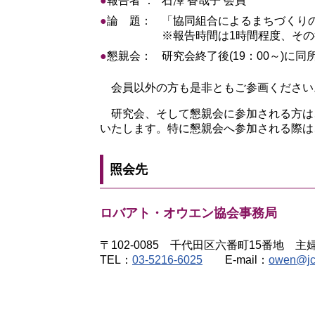
●
報告者 ：
石澤 香哉子 会員
●
論 題：
「協同組合によるまちづくり
※報告時間は1時間程度、そ
●
懇親会：
研究会終了後(19：00～)に同
会員以外の方も是非ともご参画ください
研究会、そして懇親会に参加される方は
いたします。特に懇親会へ参加される際は
照会先
ロバアト・オウエン協会事務局
〒102-0085 千代田区六番町15番地
TEL：
03-5216-6025
E-mail：
owen@jc