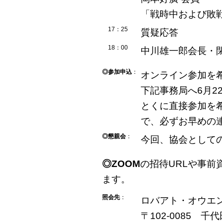
「戦時中および敗
17：25
質疑応答
18：00
中川雄一郎会長・
◎参加申込
：
オンライン参加を
下記事務局へ6月2
とくに直接参加を
で、必ずお早めの
◎懇親会
：
今回、協会として
◎ZOOM
の招待URLや事前
ます。
照会先
：
ロバアト・オウエ
〒102-0085 