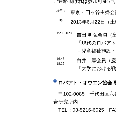
ご連絡頂ければ参加可能で
場所：
東京・四ッ谷主婦会
日時：
2013年6月22日（
15:00-16:30
吉田 明弘会員（
「現代のロバアト
－児童福祉施設・
16:45-
白井 厚会員（慶
18:15
「大学における戦
ロバアト・オウエン協会 
〒102-0085 千代田区
合研究所内
TEL：03-5216-6025 FAX