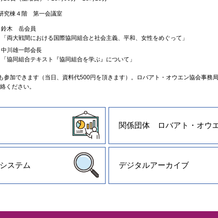
研究棟４階 第一会議室
鈴木 岳会員
「両大戦間における国際協同組合と社会主義、平和、女性をめぐって」
中川雄一郎会長
「協同組合テキスト『協同組合を学ぶ』について」
参加できます（当日、資料代500円を頂きます）。ロバアト・オウエン協会事務局へ
ご連絡ください。
関係団体 ロバアト・オウ
システム
デジタルアーカイブ