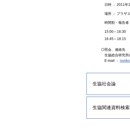
日時 ： 2011年
場所 ： プラザ
時間割・報告者
15:00～16:30
16:45～18:15
◎照会、連絡先 ：
生協総合研究所
E-mail ：
norik
生協社会論
生協関連資料検索