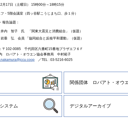
12月17日（土曜日） 15時00分～18時15分
エフ・5階会議室（四ッ谷駅こうじまち口、歩１分）
・報告論題：
井内 智子 氏 「関東大震災と消費組合」（仮題）
岩垂 弘 会員 「協同組合と反核平和運動」（仮題）
〒102-0085 千代田区六番町15番地プラザエフ６Ｆ
内 ロバアト・オウエン協会事務局 中村範子
o.nakamura@jccu.coop
／TEL : 03-5216-6025
関係団体 ロバアト・オウ
システム
デジタルアーカイブ