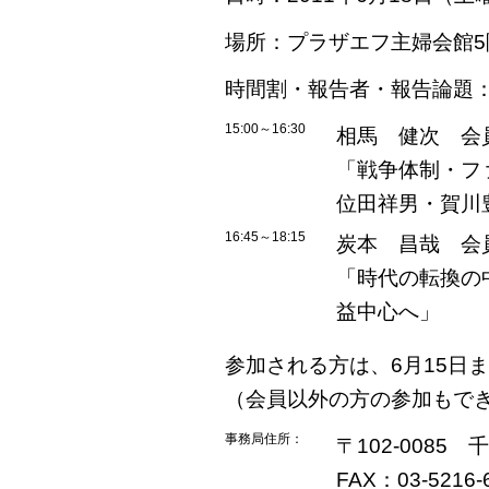
場所：プラザエフ主婦会館5
時間割・報告者・報告論題
15:00～16:30
相馬 健次 会
「戦争体制・フ
位田祥男・賀川
16:45～18:15
炭本 昌哉 会
「時代の転換の
益中心へ」
参加される方は、6月15日
（会員以外の方の参加もで
事務局住所：
〒102-0085
FAX：03-5216-