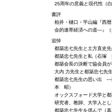
25周年の意義と現代性（
書評
柏井・樋口・平山編『西暦
会的連帯経済への道―』（
追悼
都築忠七先生と土方直史先
都築忠七先生と私（石塚 
都築会長の決断で協会員が
大内 力先生と都築忠七先
都築忠七先生の思い出 ―
本 昭）
オックスフォード大学と都
研究者、教師、大学人とし
都築忠七先生を偲んで（真