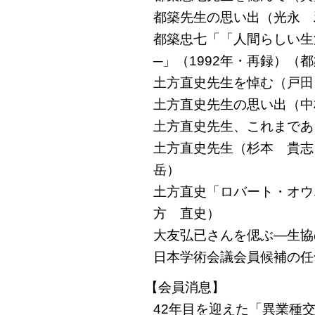
都築先生の思い出（光永 
都築忠七「「人間らしい生
─」（1992年・再録）（
土方直史先生を悼む（戸田
土方直史先生の思い出（中
土方直史先生、これまであ
土方直史先生（杉本 貴
岳）
土方直史「ロバート・オウ
方 直史）
大友弘已さんを偲ぶ―生協
日本学術会議会員候補の任
【会員消息】
42年目を迎えた「異業種