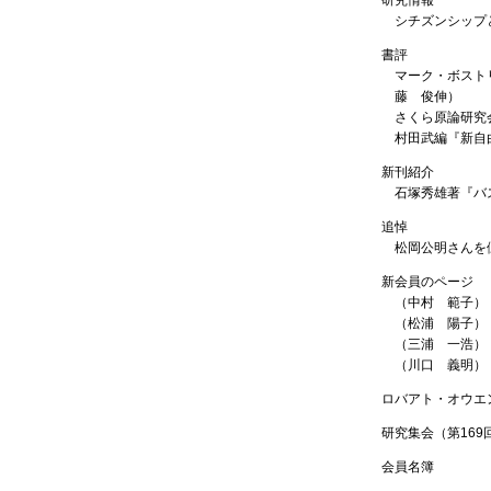
シチズンシップ
書評
マーク・ボスト
藤 俊伸）
さくら原論研究
村田武編『新自
新刊紹介
石塚秀雄著『バ
追悼
松岡公明さんを
新会員のページ
（中村 範子）
（松浦 陽子）
（三浦 一浩）
（川口 義明）
ロバアト・オウエン
研究集会（第169
会員名簿