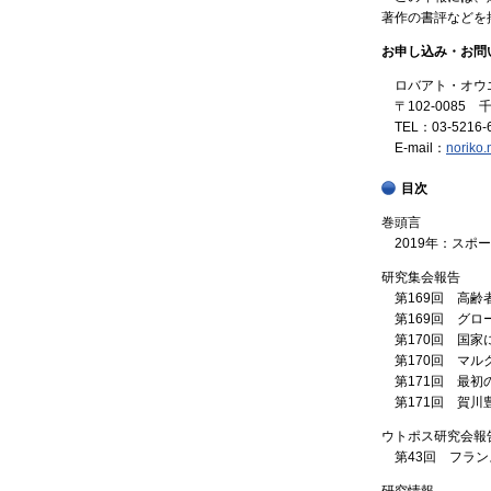
著作の書評などを
お申し込み・お問
ロバアト・オウエ
〒102-0085
TEL：03-5216-6
E-mail：
noriko
目次
巻頭言
2019年：ス
研究集会報告
第169回 高
第169回 グロ
第170回 国
第170回 マ
第171回 最
第171回 賀
ウトポス研究会報
第43回 フラ
研究情報