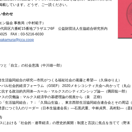
掲載しています。どうぞ、ご一読ください。
い合わせ
ン協会 事務局（中村範子）
 千代田区六番町15番地プラザエフ6F 公益財団法人生協総合研究所内
025 FAX：03-5216-6030
.nakamura@jccu.coop
ポーツと「自立」の社会意識（中川雄一郎）
齢者生活協同組合の研究―市民がつくる福祉社会の葛藤と希望―（久保ゆりえ）
ーバル社会的経済フォーラム （GSEF） 2020メキシコシティ大会へ向かって（丸
家に抗する政治的共同体―カール・マルクスのシティズンシップ論―（隅田聡一郎）
ルクスの労働論：マルクス経済学の基礎理論の視座から（泉 正樹）
初の「生活協同組合」？：「久我山生協」、東京西部生活協同組合連合会とその周辺
川豊彦につぐ3人のリーダー（日本生協連会長）―石黒武重、中林貞男、高村勣―（斎
告
ンスにおける「社会的・連帯経済」の歴史的展開：制度と言説に焦点を当てて（野末