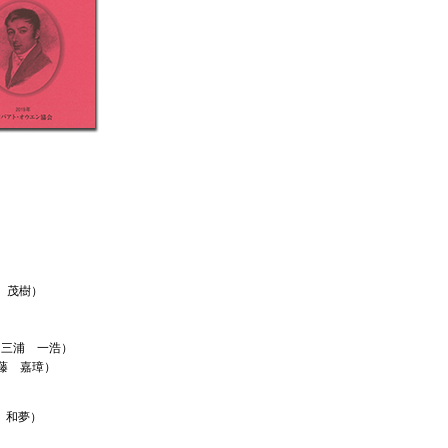
山 茂樹）
（三浦 一浩）
藤 嘉璋）
 和夢）