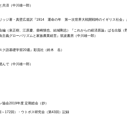
と共済（中川雄一郎）
リッジ著・真壁広道訳『1914 運命の年 第一次世界大戦開戦時のイギリス社会』
会編（泉正樹、江原慶、柴崎慎也、結城剛志）『これからの経済原論』ぱる出版（
由主義グローバリズムと家族農業経営』筑波書房（中川雄一郎）
スク語基礎学習20週』彩流社（鈴木 岳）
偲んで（中川雄一郎）
協会2019年度 定期総会（抄）
回～172回）・ウトポス研究会（第43回）記録