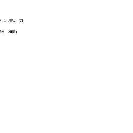
えにし書房（加
野末 和夢）