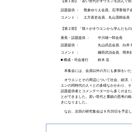
【第１部】「若い世代がオウエンを読んで気
話題提供 ：
熊倉ゆりえ会員、石澤香哉子会
コメント ：
土方直史会員、丸山茂樹会員
【第２部】「我々がオウエンから学んだもの
座長・話題提供 ：
中川雄一郎会長
話題提供 ：
丸山武志会員、白井 
コメント ：
鎌田武治会員、岡本好
■ 構成・司会進行
鈴木 岳
本集会には、会員以外の方にも参加をいた
オウエンとその周辺について社会、経済、
エンの同時代の人々との多様なかかわり、そ
話題提供者とコメンテーターから多くのまた
とができました。若い世代と重鎮の思考の絡
きになりました。
なお、次回の研究集会は９月20日を予定し