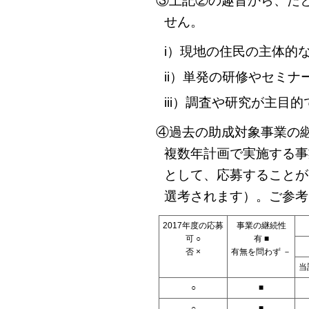
③上記②の趣旨から、た
せん。
i）現地の住民の主体的
ii）単発の研修やセミ
iii）調査や研究が主目
④過去の助成対象事業の
複数年計画で実施する事
として、応募することが
選考されます）。ご参考
2017年度の応募
事業の継続性
可 ○
有 ■
否 ×
有無を問わず －
当
○
■
○
■