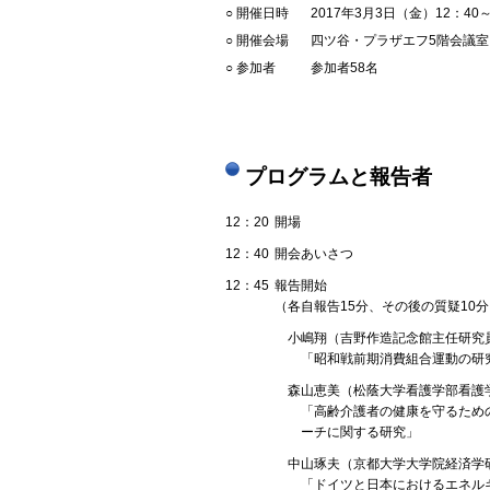
○ 開催日時
2017年3月3日（金）12：40～
○ 開催会場
四ツ谷・プラザエフ5階会議室
○ 参加者
参加者58名
プログラムと報告者
12：20
開場
12：40
開会あいさつ
12：45
報告開始
（各自報告15分、その後の質疑10
小嶋翔（吉野作造記念館主任研究
「昭和戦前期消費組合運動の研
森山恵美（松蔭大学看護学部看護
「高齢介護者の健康を守るため
ーチに関する研究」
中山琢夫（京都大学大学院経済学
「ドイツと日本におけるエネル