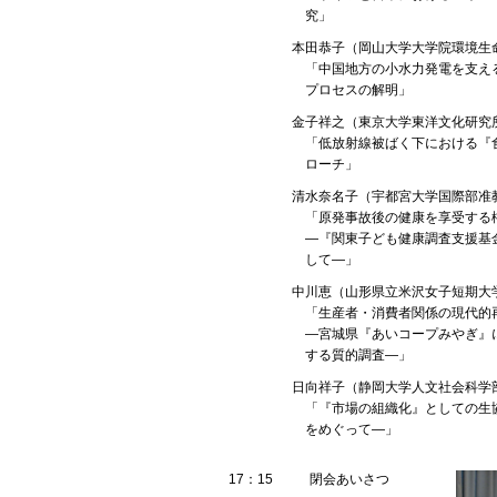
究」
本田恭子（岡山大学大学院環境生
「中国地方の小水力発電を支え
プロセスの解明」
金子祥之（東京大学東洋文化研究
「低放射線被ばく下における『
ローチ」
清水奈名子（宇都宮大学国際部准
「原発事故後の健康を享受する
―『関東子ども健康調査支援基
して―」
中川恵（山形県立米沢女子短期大
「生産者・消費者関係の現代的
―宮城県『あいコープみやぎ』
する質的調査―」
日向祥子（静岡大学人文社会科学
「『市場の組織化』としての生協
をめぐって―」
17：15
閉会あいさつ