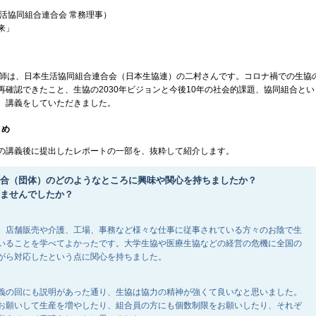
生活協同組合連合会 常務理事）
来」
師は、日本生活協同組合連合会（日本生協連）の二村さんです。コロナ禍での生協
再確認できたこと、生協の2030年ビジョンと今後10年の社会的課題、協同組合と
、講義をしていただきました。
とめ
講義後に提出したレポートの一部を、抜粋して紹介します。
組合（団体）のどのようなところに興味や関心を持ちましたか？
てませんでしたか？
、店舗販売や介護、工場、事務など様々な仕事に従事されている方々のお陰で生
いることを学べてよかったです。大学生協や医療生協などの経営の危機に全国の
がら対応したという点に関心を持ちました。
義の回にも説明があった通り、生協は協力の精神が強くて良いなと思いました。
お願いして生産を増やしたり、組合員の方にも個数制限をお願いしたり、それぞ