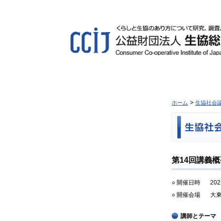
ホーム
生協社会
第14回講義
○ 開催日時
20
○ 開催会場
大
講師とテーマ