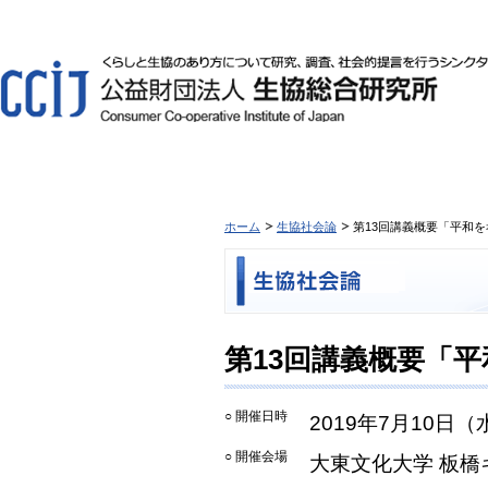
ホーム
生協社会論
第13回講義概要「平和
第13回講義概要「
○ 開催日時
2019年7月10日（
○ 開催会場
大東文化大学 板