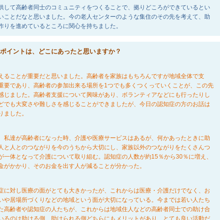
供して高齢者同士のコミュニティをつくることで、拠りどころができているとい
いことだなと思いました。今の老人センターのような集住のその先を考えて、助
作りを進めているところに関心を持ちました。
のポイントは、どこにあったと思いますか？
えることが重要だと思いました。高齢者を家族はもちろんですが地域全体で支
重要であり、高齢者の参加出来る場所を1つでも多くつくっていくことが、この先
感じました。高齢者支援について興味があり、ボランティアなどにも行ったりし
どでも大変さや難しさを感じることができましたが、今日の認知症の方のお話は
りました。
、私達が高齢者になった時、介護や医療サービスはあるが、何かあったときに助
人と人とのつながりを今のうちから大切にし、家族以外のつながりをたくさんつ
が一体となって介護について取り組む。認知症の人数が約15％から30％に増え、
金がかかり、そのお金を出す人が減ることが分かった。
症に対し医療の面がとても大きかったが、これからは医療・介護だけでなく、お
いや居場所づくりなどの地域という面が大切になっている。今までは若い人たち
た高齢者や認知症の人たちが、これからは地域住人などの高齢者同士での助け合
いるのは助ける側、助けられる側どちらにもメリットがあり、とても良い活動だ