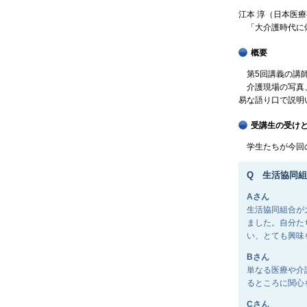
江本 淳（日本医
「大介護時代に
概要
第5回講義の講師
介護現場の写真、
易な語り口で説明
受講生の受け
学生たちが今回の
Q 生活協同
Aさん
生活協同組合が
ました。自分た
い、とても興味
Bさん
単なる医療や介
るところに関心
Cさん