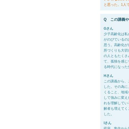
と思った。1人
Q この講義
Gさん
少子高齢化は私
がのびているの
思う。高齢化が
所づくりも大切
の人ともたくさ
て、孤独を感じ
る時代になった
Hさん
この講義から、
した。その為に
くること、地域
して強みに変え
れを理解してい
解者も増えてく
した。
Iさん
収容、集住から