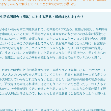
ではなくみんなで解決していくことが大切なのだと思った。
や生活協同組合（団体）に対する意見・感想はありますか？
が小さい頃から常に問題視されている問題の1つである。医療が発達し、平均寿命
は素晴らしいことだが、平均寿命よりも健康寿命の方が短いのは非常に問題だと
進むにあたり、医療、介護に加え、人とのコミュニケーションや助け合い、居場
だということをこの講義を通して学んだ。私も将来高齢になった時に、家族以外
んのつながりを持って、コミュニケーションを取ったり、様々な団体に所属し
ず、生きていることが素晴らしいと思えるような生活を送りたい。長く生きられ
分、健康に、たくさんの幸せを感じながら、最後まで生きていきたいと思う。
これからの時代に沢山の高齢者が増え、介護が今より大事になることが分かりま
、人と人とのつながりを大事にしていくことや、所属する場所を一つでも多くつ
を大切にしていかなければならないと思いました。認知症や高齢者の弱点を生か
た「注文をまちがえる料理店」はとても良いアイデアだと思ったし、行く人もそ
るからこそ全員が楽しく過ごせるのだと思いました。このような企業が増えて理
ことが大切だと考えたので、私ももっと良き理解者になる努力をしようと思いま
地域で暮らすことへ転換している介護ですが、まだまだ全体で見れば地域密着の