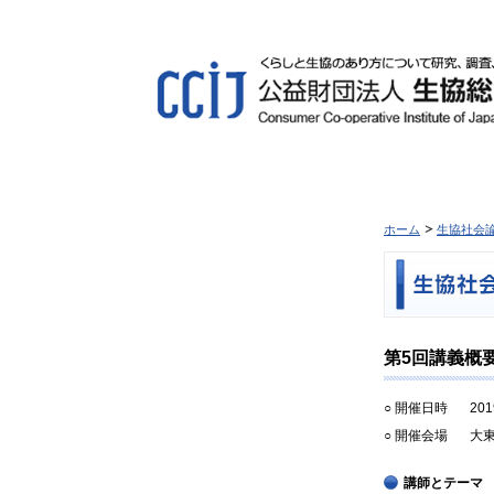
ホーム
生協社会
第5回講義概
○ 開催日時
20
○ 開催会場
大
講師とテーマ