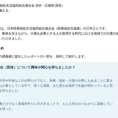
療福祉生活協同組合連合会 渉外・広報部 課長）
備える」
は、日本医療福祉生活協同組合連合会（医療福祉生協連）の江本さんです。
動画を交えながら、介護を必要とする人が急増する時代における地域での介護の
いただきました。
とめ
講義後に提出したレポートの一部を、抜粋して紹介します。
組合（団体）について興味や関心を持ちましたか？
大学や学食などの分野だけでなく、医療・福祉・介護の分野にもあることに驚き
ちが暮らしている中で、様々な場面、また思わぬ場所で生協が関わっていると思
を持ちました。
護だけでなく居場所作りに尽力することで、人と人同士のつながりに貢献してい
を持った。