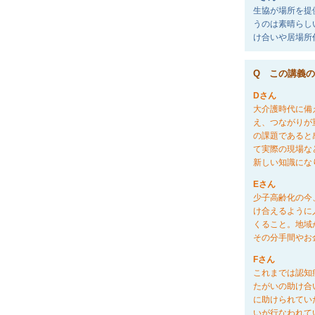
生協が場所を提
うのは素晴らし
け合いや居場所
Q この講義
Dさん
大介護時代に備
え、つながりが
の課題であると
て実際の現場な
新しい知識にな
Eさん
少子高齢化の今
け合えるように
くること。地域
その分手間やお
Fさん
これまでは認知
たがいの助け合
に助けられてい
いが行なわれて