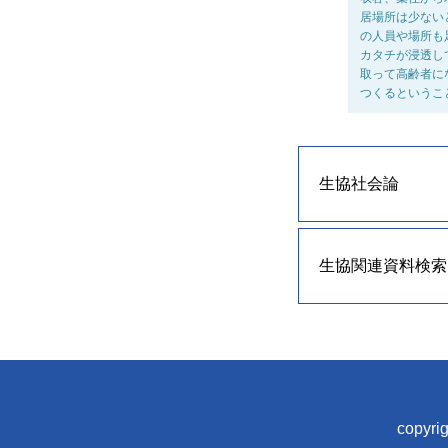
居場所は少ない
の人員や場所も
カタチが浸透し
取って高齢者に
つくるというこ
生協社会論
生協関連資料検索
copyrig