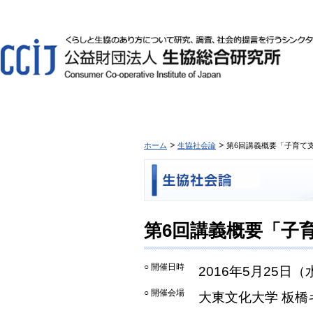
ホーム
生協社会論
第6回講義概要「子育て
第6回講義概要「子
○ 開催日時
2016年5月25日（
○ 開催会場
大東文化大学 板