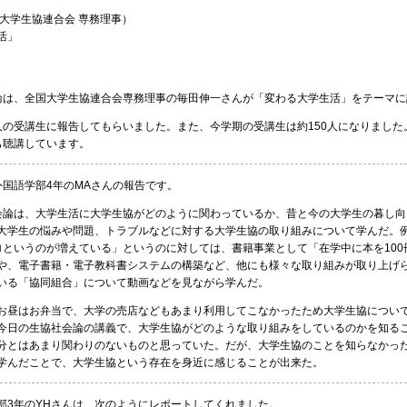
大学生協連合会 専務理事）
活」
は、全国大学生協連合会専務理事の毎田伸一さんが「変わる大学生活」をテーマに
の受講生に報告してもらいました。また、今学期の受講生は約150人になりました
も聴講しています。
国語学部4年のMAさんの報告です。
論は、大学生活に大学生協がどのように関わっているか、昔と今の大学生の暮し向
大学生の悩みや問題、トラブルなどに対する大学生協の取り組みについて学んだ。
ロというのが増えている」というのに対しては、書籍事業として「在学中に本を100
や、電子書籍・電子教科書システムの構築など、他にも様々な取り組みが取り上げ
いる「協同組合」について動画などを見ながら学んだ。
昼はお弁当で、大学の売店などもあまり利用してこなかったため大学生協につい
今日の生協社会論の講義で、大学生協がどのような取り組みをしているのかを知る
分とはあまり関わりのないものと思っていた。だが、大学生協のことを知らなかっ
学んだことで、大学生協という存在を身近に感じることが出来た。
3年のYHさんは、次のようにレポートしてくれました。