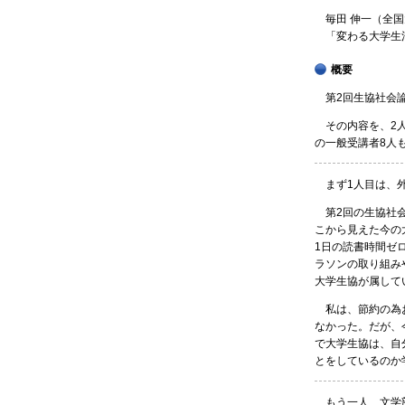
毎田 伸一（全国
「変わる大学生
概要
第2回生協社会論
その内容を、2人
の一般受講者8人
まず1人目は、外
第2回の生協社会
こから見えた今の
1日の読書時間ゼ
ラソンの取り組み
大学生協が属して
私は、節約の為お
なかった。だが、
で大学生協は、自
とをしているのか
もう一人、文学部