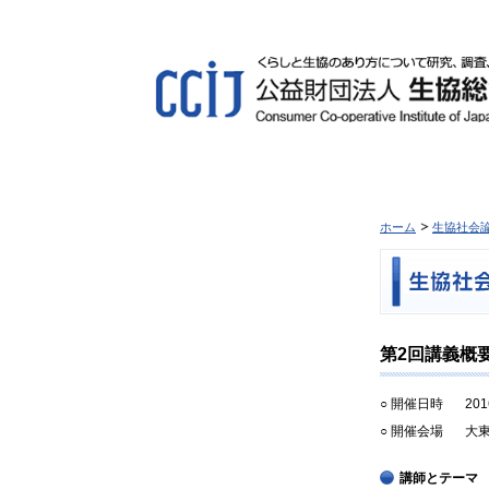
ホーム
生協社会
第2回講義概
○ 開催日時
20
○ 開催会場
大
講師とテーマ