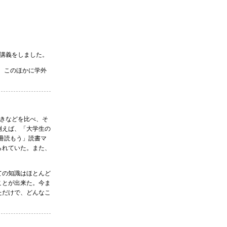
講義をしました。
。このほかに学外
きなどを比べ、そ
例えば、「大学生の
冊読もう」読書マ
られていた。また、
ての知識はほとんど
ことが出来た。今ま
ただけで、どんなこ