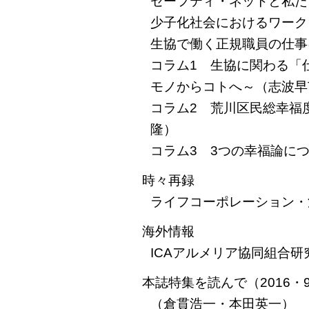
セーフティ・ネットと私た
少子化社会におけるワーク
生協で働く正規職員の仕事
コラム1 生協に関わる「
モノからコトへ～（志波早
コラム2 荒川区民総幸福
隆）
コラム3 3つの幸福論に
時々再録
ライフコーポレーション・
海外情報
ICAアルメリア協同組合
本誌特集を読んで（2016・
（倉貫浩一・本田英一）