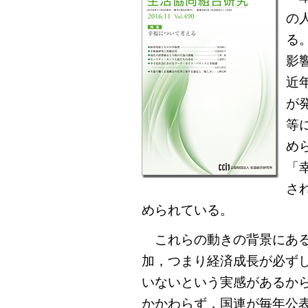
の
る
影
近
が
等
め
「
さ
められている。
これらの動きの背景にある
加，つまり経済成長が必ず
いないという実感があるか
かかわらず，国連が毎年公表