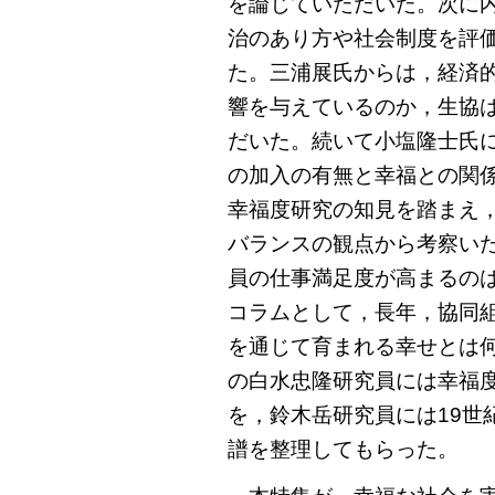
を論じていただいた。次に
治のあり方や社会制度を評
た。三浦展氏からは，経済
響を与えているのか，生協
だいた。続いて小塩隆士氏
の加入の有無と幸福との関
幸福度研究の知見を踏まえ
バランスの観点から考察い
員の仕事満足度が高まるの
コラムとして，長年，協同
を通じて育まれる幸せとは
の白水忠隆研究員には幸福
を，鈴木岳研究員には19世
譜を整理してもらった。