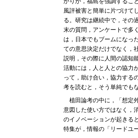
かりか，福島を強調するこ
風評被害と簡単に片づけて
る。研究は継続中で，その
末の質問，アンケートで多
は，日本でもブームになっ
ての意思決定だけでなく，
説明，その際に人間の認知
活動には，人と人との協力
って，助け合い，協力する
考を読むと，そう単純でも
植田論考の中に，「想定外
意図した使い方ではなく，
のイノベーションが起きる
特集が，情報の「リードユ