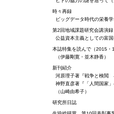
ヒトの協力の謎を巡って（
時々再録
ビッグデータ時代の栄養学
第2回地域課題研究会講演録
公益資本主義としての富国
本誌特集を読んで（2015・
（伊藤剛寛・並木静香）
新刊紹介
河原理子著『戦争と検閲 
神野直彦著『「人間国家」
（山崎由希子）
研究所日誌
生協総研賞 第10回表彰事