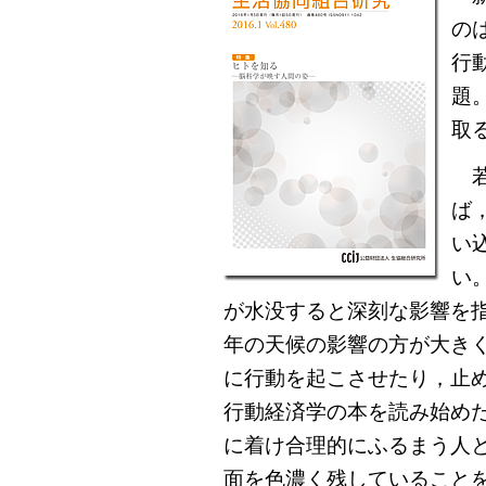
の
行
題
取
若
ば
い
い
が水没すると深刻な影響を
年の天候の影響の方が大き
に行動を起こさせたり，止
行動経済学の本を読み始め
に着け合理的にふるまう人
面を色濃く残していること