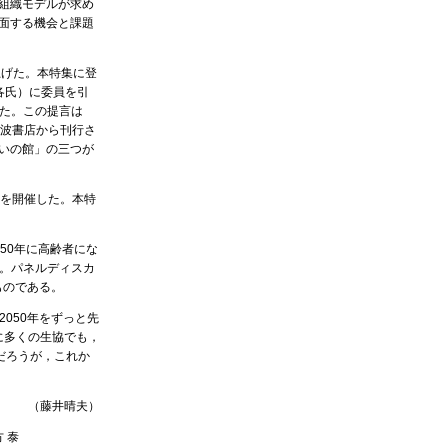
組織モデルが求め
面する機会と課題
上げた。本特集に登
各氏）に委員を引
めた。この提言は
岩波書店から刊行さ
いの館」の三つが
を開催した。本特
50年に高齢者にな
。パネルディスカ
ものである。
050年をずっと先
に多くの生協でも，
だろうが，これか
（藤井晴夫）
 泰