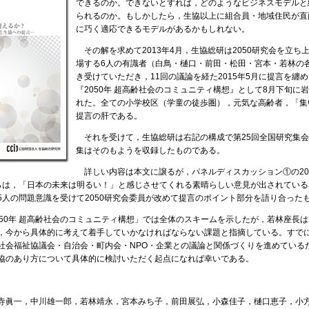
できるのか。できないとすれば，どのようなビジネスモデルと
られるのか。もしかしたら，生協以上に組合員・地域住民が直
に巧く適応できるモデルがあるかもしれない。
その解を求めて2013年4月，生協総研は2050研究会を立ち
場する6人の有識者（白鳥・樋口・前田・松田・宮本・若林の
き受けていただき，11回の議論を経た2015年5月に提言を纏
『2050年 超高齢社会のコミュニティ構想』として8月下旬に
れた。全ての小学校区（学童の徒歩圏），元気な高齢者，「集
提言の肝である。
それを受けて，生協総研は右記の構成で第25回全国研究集会
集はそのもようを収録したものである。
詳しい内容は本文に譲るが，パネルディスカッション①の20
らは，「日本の未来は明るい！」と感じさせてくれる素晴らしい意見が出されている
5人の問題意識を受けて2050研究会委員が改めて提言のポイント部分を語り合った
50年 超高齢社会のコミュニティ構想」では全体のスキームを示したが，若林座長は2
，今から具体的に考えて着手していかなければならない課題と指摘している。すで
社会福祉協議会・自治会・町内会・NPO・企業との議論と関係づくりを進めている
協のあり方について具体的に検討いただく起点になれば幸いである。
寺眞一，中川雄一郎，若林靖永，宮本みち子，前田展弘，小森佳子，樋口恵子，小方