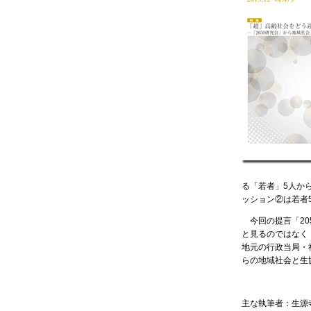
る「若者」5人か
ッション②は若者
今回の提言「20
と見るのではなく
地元の行政当局・
らの地域社会と生
主な執筆者：生源