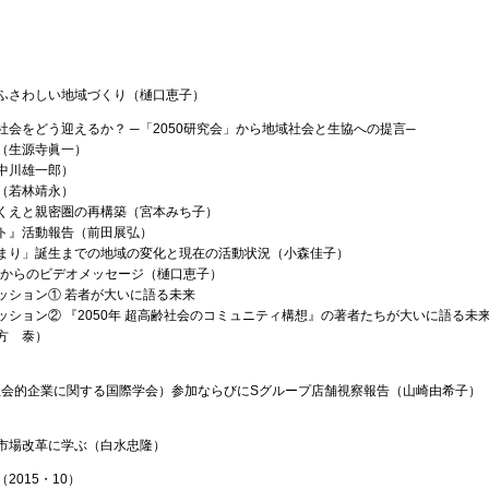
ふさわしい地域づくり（樋口恵子）
社会をどう迎えるか？ ─「2050研究会」から地域社会と生協への提言─
（生源寺眞一）
中川雄一郎）
（若林靖永）
くえと親密圏の再構築（宮本みち子）
ト』活動報告（前田展弘）
まり」誕生までの地域の変化と現在の活動状況（小森佳子）
委員からのビデオメッセージ（樋口恵子）
ッション① 若者が大いに語る未来
ッション② 『2050年 超高齢社会のコミュニティ構想』の著者たちが大いに語る未
方 泰）
（社会的企業に関する国際学会）参加ならびにSグループ店舗視察報告（山崎由希子）
市場改革に学ぶ（白水忠隆）
2015・10）