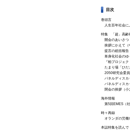
目次
巻頭言
人生百年社会に
特集 「超」高齢
開会のあいさつ
挨拶にかえて（
提言の総括報告
単身化社会のゆ
『柏プロジェク
たまり場「ひだ
2050研究会
パネルディスカ
パネルディスカ
閉会の挨拶（小
海外情報
第5回EMES
時々再録
オランダの労働
本誌特集を読んで（