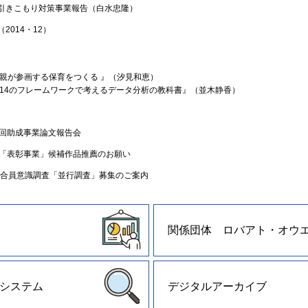
引きこもり対策事業報告（白水忠隆）
2014・12）
『親が参画する保育をつくる 』（汐見和恵）
『14のフレームワークで考えるデータ分析の教科書』（並木静香）
1回助成事業論文報告会
賞「表彰事業」候補作品推薦のお願い
協組合員意識調査「並行調査」募集のご案内
関係団体 ロバアト・オウ
システム
デジタルアーカイブ