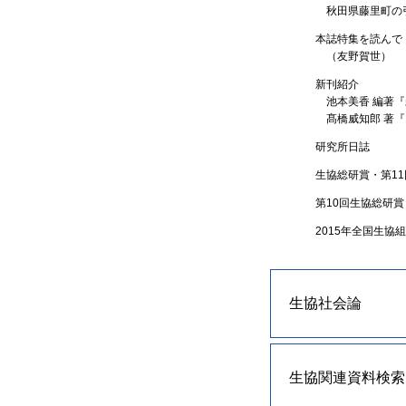
秋田県藤里町の
本誌特集を読んで（
（友野賀世）
新刊紹介
池本美香 編著
髙橋威知郎 著
研究所日誌
生協総研賞・第1
第10回生協総研
2015年全国生
生協社会論
生協関連資料検索