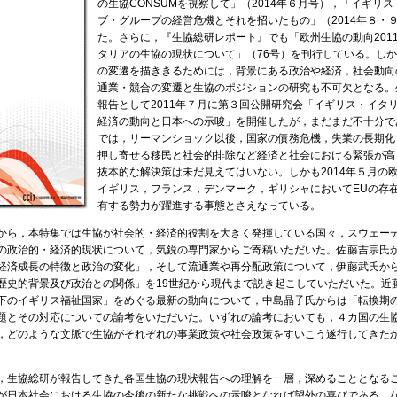
の生協CONSUMを視察して」（2014年６月号），「イギリ
ブ・グループの経営危機とそれを招いたもの」（2014年８・
た。さらに，『生協総研レポート』でも「欧州生協の動向2011
タリアの生協の現状について」（76号）を刊行している。し
の変遷を描ききるためには，背景にある政治や経済，社会動向
通業・競合の変遷と生協のポジションの研究も不可欠となる。
報告として2011年７月に第３回公開研究会「イギリス・イタ
経済の動向と日本への示唆」を開催したが，まだまだ不十分で
では，リーマンショック以後，国家の債務危機，失業の長期化
押し寄せる移民と社会的排除など経済と社会における緊張が高
抜本的な解決策は未だ見えてはいない。しかも2014年５月の
イギリス，フランス，デンマーク，ギリシャにおいてEUの存
有する勢力が躍進する事態とさえなっている。
ら，本特集では生協が社会的・経済的役割を大きく発揮している国々，スウェー
の政治的・経済的現状について，気鋭の専門家からご寄稿いただいた。佐藤吉宗氏
経済成長の特徴と政治の変化」，そして流通業や再分配政策について，伊藤武氏か
歴史的背景及び政治との関係」を19世紀から現代まで説き起こしていただいた。近
下のイギリス福祉国家」をめぐる最新の動向について，中島晶子氏からは「転換期
題とその対応についての論考をいただいた。いずれの論考においても，４カ国の生
，どのような文脈で生協がそれぞれの事業政策や社会政策をすいこう遂行してきた
生協総研が報告してきた各国生協の現状報告への理解を一層，深めることとなる
が日本社会における生協の今後の新たな挑戦への示唆となれば望外の喜びである。