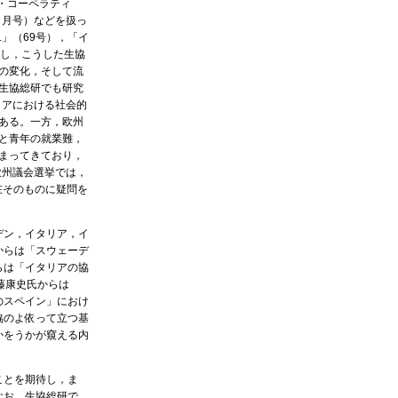
ス・コーペラティ
９月号）などを扱っ
」（69号），「イ
かし，こうした生協
の変化，そして流
生協総研でも研究
リアにおける社会的
ある。一方，欧州
と青年の就業難，
まってきており，
欧州議会選挙では，
在そのものに疑問を
デン，イタリア，イ
からは「スウェーデ
らは「イタリアの協
藤康史氏からは
のスペイン」におけ
協のよ依って立つ基
かをうかが窺える内
ことを期待し，ま
なお，生協総研で