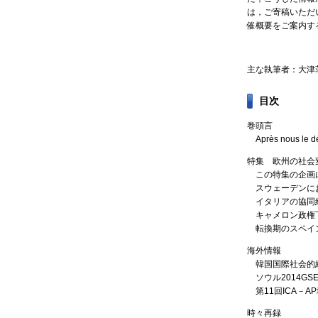
は，ご寄稿いただ
催概要をご案内す
主な執筆者：大津
目次
巻頭言
Après nous
特集 欧州の社会
この特集の企画
スウェーデンに
イタリアの協同
キャメロン政権
転換期のスペイ
海外情報
韓国国際社会的
ソウル2014G
第11回ICA－
時々再録