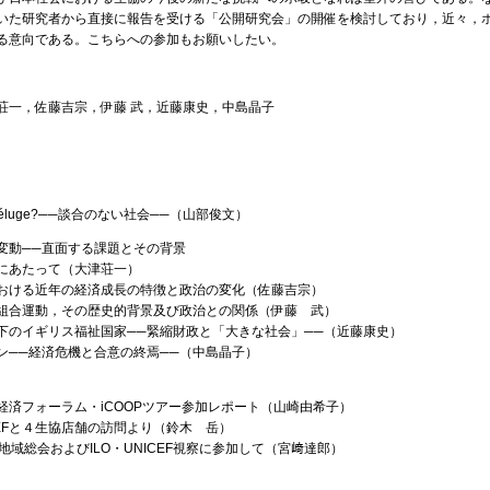
いた研究者から直接に報告を受ける「公開研究会」の開催を検討しており，近々，
る意向である。こちらへの参加もお願いしたい。
荘一，佐藤吉宗，伊藤 武，近藤康史，中島晶子
 le déluge?──談合のない社会──（山部俊文）
変動──直面する課題とその背景
にあたって（大津荘一）
おける近年の経済成長の特徴と政治の変化（佐藤吉宗）
組合運動，その歴史的背景及び政治との関係（伊藤 武）
下のイギリス福祉国家──緊縮財政と「大きな社会」──（近藤康史）
ン──経済危機と合意の終焉──（中島晶子）
経済フォーラム・iCOOPツアー参加レポート（山崎由希子）
SEFと４生協店舗の訪問より（鈴木 岳）
AP地域総会およびILO・UNICEF視察に参加して（宮﨑達郎）