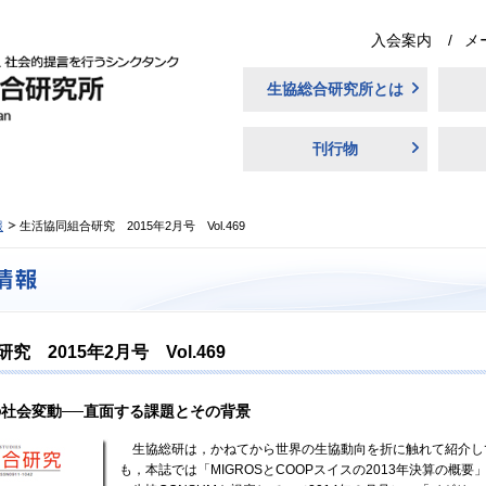
入会案内
メ
生協総合研究所とは
刊行物
報
生活協同組合研究 2015年2月号 Vol.469
 2015年2月号 Vol.469
社会変動──直面する課題とその背景
生協総研は，かねてから世界の生協動向を折に触れて紹介し
も，本誌では「MIGROSとCOOPスイスの2013年決算の概