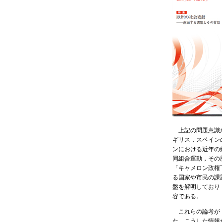
上記の問題意識か
ギリス，スペイン
ンにおける近年の
同組合運動，その
「キャメロン政権
る国家や市民の課
盤を解明しており
容である。
これらの論考が，
た，こうした情報