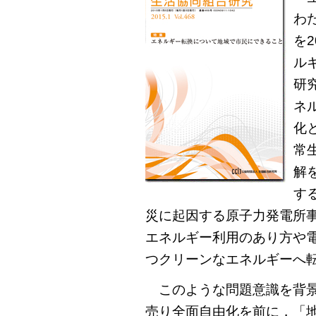
わ
を
ル
研
ネ
化
常
解
す
災に起因する原子力発電所
エネルギー利用のあり方や
つクリーンなエネルギーへ
このような問題意識を背景
売り全面自由化を前に，「