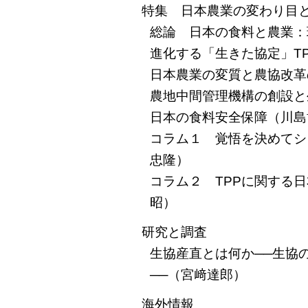
特集 日本農業の変わり目
総論 日本の食料と農業：
進化する「生きた協定」T
日本農業の変質と農協改革
農地中間管理機構の創設と
日本の食料安全保障（川島
コラム１ 覚悟を決めてシン
忠隆）
コラム２ TPPに関する
昭）
研究と調査
生協産直とは何か──生協
──（宮﨑達郎）
海外情報