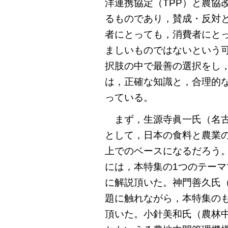
洋連携協定（TPP）と農協
るものであり，賛成・反対
者にとっても，消費者にと
ましいものではないという
択肢の中で最善の選択をし
は，正確な知識と，合理的
っている。
まず，生源寺眞一氏（名古
として，日本の食料と農業
上でのベースになるだろう
には，本特集の1つのテーマ
に解説頂いた。神門善久氏
題に触れながら，本特集の
頂いた。小針美和氏（農林