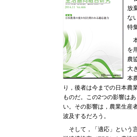
放
な
特
本
を
農
大
本
り，後者は今までの日本農
ものだ。この2つの影響は
い。その影響は，農業生産
波及するだろう。
そして，「適応」という言