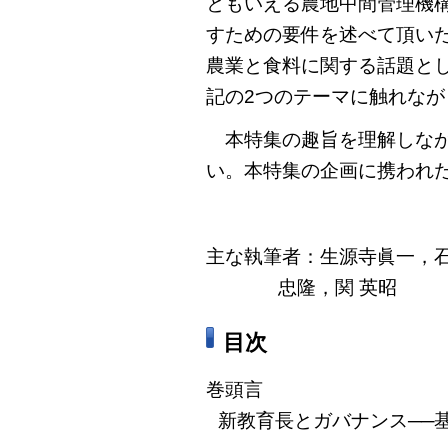
ともいえる農地中間管理機
すための要件を述べて頂い
農業と食料に関する話題と
記の2つのテーマに触れな
本特集の趣旨を理解しなが
い。本特集の企画に携われ
主な執筆者：生源寺眞一，
忠隆，関 英昭
目次
巻頭言
新教育長とガバナンス──