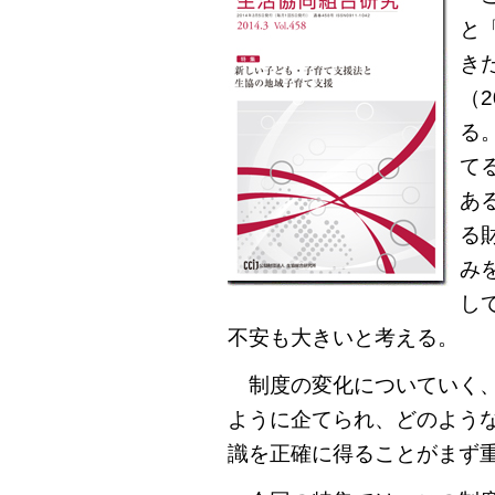
と
き
（
る
て
あ
る
み
し
不安も大きいと考える。
制度の変化についていく、
ように企てられ、どのよう
識を正確に得ることがまず