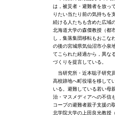
は，被災者・避難者を放っ
りたい当たり前の気持ちを
続ける人たちも含めた広域
北海道大学の森傑教授（都市
し，集落集団移転もおこな
の後の宮城県気仙沼市小泉
てこられた経過から，異な
づくりを提言している。
当研究所・近本聡子研究員
高校跡地へ町役場を移して
いる。避難している若い母
治・マスメディアへの不信
コープの避難者親子支援の
北学院大学の上田良光教授