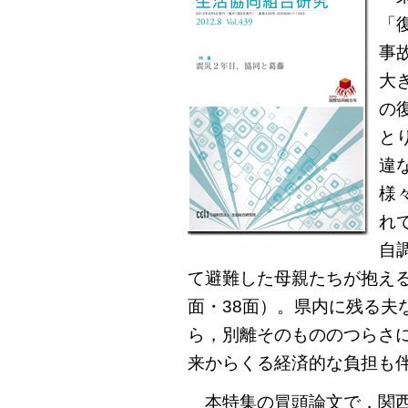
「
事
大
の
と
違
様
れ
自
て避難した母親たちが抱え
面・38面）。県内に残る夫
ら，別離そのもののつらさ
来からくる経済的な負担も
本特集の冒頭論文で，関西