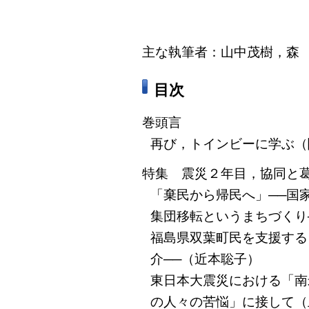
主な執筆者：山中茂樹，森
目次
巻頭言
再び，トインビーに学ぶ（
特集 震災２年目，協同と
「棄民から帰民へ」──国
集団移転というまちづくり
福島県双葉町民を支援する
介──（近本聡子）
東日本大震災における「南
の人々の苦悩」に接して（