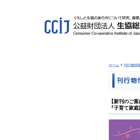
ホーム
刊行物情
【新刊のご案
『子育て家庭