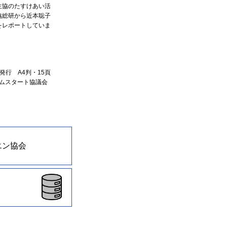
生協のたすけあい活
協総研から近本聡子
をレポートしていま
日発行 A4判・15頁
ムスタート協議会
エン協会