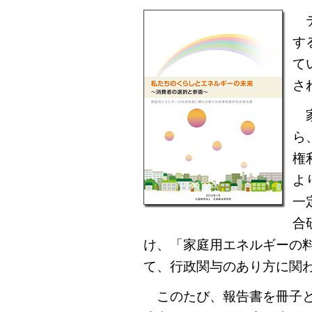
テ
す
て
さ
家
ら
権
よ
一
合
け、「家庭用エネルギーの
て、行政関与のあり方に関
このたび、報告書を冊子と