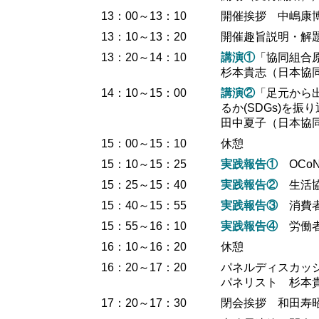
13：00～13：10
開催挨拶 中嶋康
13：10～13：20
開催趣旨説明・解
13：20～14：10
講演①
「協同組合
杉本貴志（日本協
14：10～15：00
講演②
「足元から
るか(SDGs)を振
田中夏子（日本協
15：00～15：10
休憩
15：10～15：25
実践報告①
OCo
15：25～15：40
実践報告②
生活
15：40～15：55
実践報告③
消費
15：55～16：10
実践報告④
労働
16：10～16：20
休憩
16：20～17：20
パネルディスカッ
パネリスト 杉本
17：20～17：30
閉会挨拶 和田寿