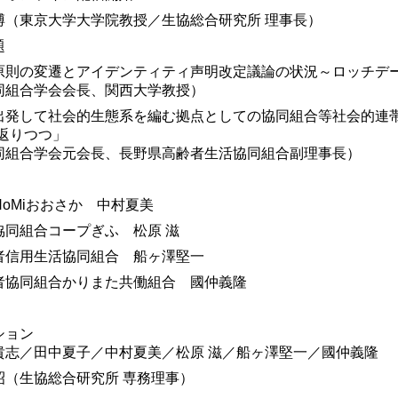
博（東京大学大学院教授／生協総合研究所 理事長）
題
原則の変遷とアイデンティティ声明改定議論の状況～ロッチデ
同組合学会会長、関西大学教授）
出発して社会的生態系を編む拠点としての協同組合等社会的連
り返りつつ」
同組合学会元会長、長野県高齢者生活協同組合副理事長）
NoMiおおさか 中村夏美
協同組合コープぎふ 松原 滋
者信用生活協同組合 船ヶ澤堅一
者協同組合かりまた共働組合 國仲義隆
ション
貴志／田中夏子／中村夏美／松原 滋／船ヶ澤堅一／國仲義隆
昭（生協総合研究所 専務理事）