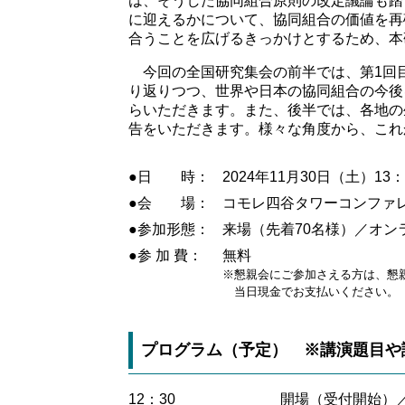
は、そうした協同組合原則の改定議論も踏ま
に迎えるかについて、協同組合の価値を再
合うことを広げるきっかけとするため、本
今回の全国研究集会の前半では、第1回目
り返りつつ、世界や日本の協同組合の今後
らいただきます。また、後半では、各地の
告をいただきます。様々な角度から、これ
●日 時：
2024年11月30日（土）13：
●会 場：
コモレ四谷タワーコンファ
●参加形態：
来場（先着70名様）／オン
●参 加 費：
無料
※懇親会にご参加さえる方は、懇親
当日現金でお支払いください。
プログラム（予定） ※講演題目や
12：30
開場（受付開始）