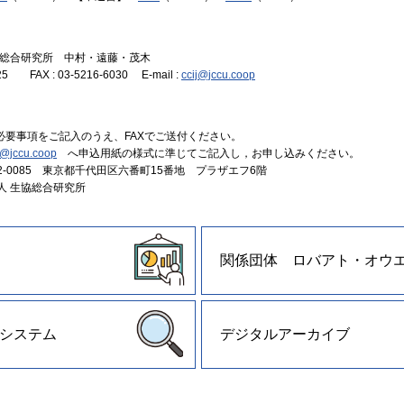
協総合研究所 中村・遠藤・茂木
025 FAX : 03-5216-6030 E-mail :
ccij@jccu.coop
に必要事項をご記入のうえ、FAXでご送付ください。
j@jccu.coop
へ申込用紙の様式に準じてご記入し，お申し込みください。
02-0085 東京都千代田区六番町15番地 プラザエフ6階
生協総合研究所
関係団体 ロバアト・オウ
システム
デジタルアーカイブ