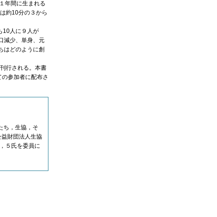
。１年間に生まれる
は約10分の３から
10人に９人が
口減少、単身、元
ちはどのように創
に刊行される。本書
ての参加者に配布さ
たち，生協，そ
公益財団法人生協
に，５氏を委員に