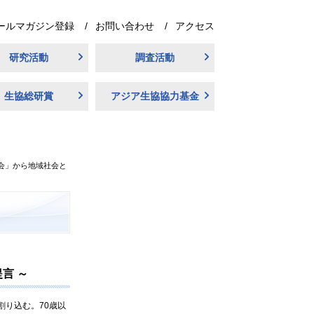
ールマガジン登録
お問い合わせ
アクセス
研究活動
調査活動
生協総研賞
アジア生協協力基金
究会」から地域社会と
言 ～
割り込む。70歳以