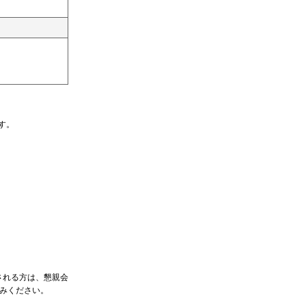
す。
される方は、懇親会
込みください。