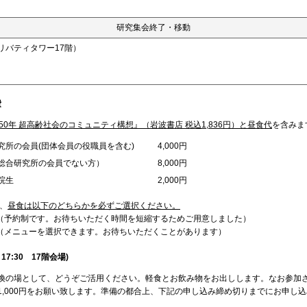
研究集会終了・移動
リバティタワー17階）
費
050年 超高齢社会のコミュニティ構想』（岩波書店 税込1,836円）と昼食代
を含みま
所の会員(団体会員の役職員を含む)
4,000円
総合研究所の会員でない方）
8,000円
院生
2,000円
、
昼食は以下のどちらかを必ずご選択ください。
予約制です。お待ちいただく時間を短縮するためご用意しました）
メニューを選択できます。お待ちいただくことがあります）
～17:30 17階会場)
の場として、どうぞご活用ください。軽食とお飲み物をお出しします。なお参加
1,000円をお願い致します。準備の都合上、下記の申し込み締め切りまでにお申し