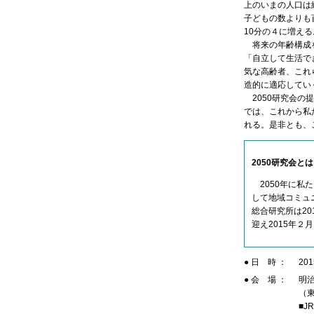
上のいまの人口は
子どもの数よりも
10分の４に増える
将来の年齢構成を
「自立して生活で
気な高齢者、これ
造的に適応してい
2050研究会の提
では、これから私
れる。是非とも、
2050研究会とは
2050年に私
して地域コミュ
総合研究所は2
迎え2015年２
● 日 時 ：
20
● 会 場 ：
明
（東
■