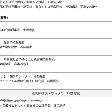
東京メトロ千代田線／新御茶ノ水駅 下車徒歩5分
都営地下鉄三田線・新宿線、東京メトロ半蔵門線／神保町駅 下車徒歩5分
敬称略）
研究所理事長 生源寺眞一
】 提言の総括報告
大学院教授 若林靖永
】 単身化社会のゆくえと親密圏の再構築
副学長 宮本みち子
【1】「柏プロジェクト」活動報告
ニッセイ基礎研究所主任研究員 前田展弘
昼食休憩 (リバティタワー17階食堂)
研究会委員からのビデオメッセージ
人高齢社会をよくする女性の会理事長 樋口恵子