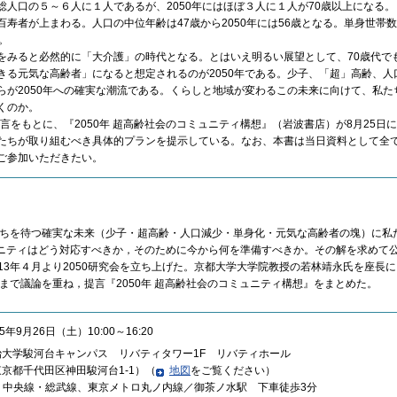
総人口の５～６人に１人であるが、2050年にはほぼ３人に１人が70歳以上になる
百寿者が上まわる。人口の中位年齢は47歳から2050年には56歳となる。単身世帯数
。
みると必然的に「大介護」の時代となる。とはいえ明るい展望として、70歳代でも
きる元気な高齢者」になると想定されるのが2050年である。少子、「超」高齢、人
らが2050年への確実な潮流である。くらしと地域が変わるこの未来に向けて、私た
くのか。
言をもとに、『2050年 超高齢社会のコミュニティ構想』（岩波書店）が8月25日
たちが取り組むべき具体的プランを提示している。なお、本書は当日資料として全
ご参加いただきたい。
たちを待つ確実な未来（少子・超高齢・人口減少・単身化・元気な高齢者の塊）に私
ニティはどう対応すべきか，そのために今から何を準備すべきか。その解を求めて
013年４月より2050研究会を立ち上げた。京都大学大学院教授の若林靖永氏を座長
月まで議論を重ね，提言『2050年 超高齢社会のコミュニティ構想』をまとめた。
15年9月26日（土）10:00～16:20
治大学駿河台キャンパス リバティタワー1F リバティホール
京都千代田区神田駿河台1-1）（
地図
をご覧ください）
JR 中央線・総武線、東京メトロ丸ノ内線／御茶ノ水駅 下車徒歩3分