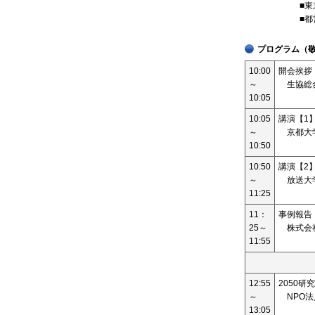
■
■
プログラム（
10:00
開会挨拶
～
生協総合
10:05
10:05
講演【1
～
京都大学
10:50
10:50
講演【2
～
放送大学
11:25
11：
事例報告
25～
株式会社
11:55
12:55
2050
～
NPO法
13:05