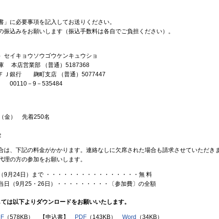
」に必要事項を記入してお送りください。
振込みをお願いします（振込手数料は各自でご負担ください）。
セイキョウソウゴウケンキュウショ
 本店営業部 （普通）5187368
ＦＪ銀行 麹町支店 （普通）5077447
0110－9－535484
日（金） 先着250名
金
は、下記の料金がかかります。連絡なしに欠席された場合も請求させていただき
代理の方の参加をお願いします。
（9月24日）まで ・・・・・・・・・・・・・・・・無 料
当日（9月25・26日）・・・・・・・・・〔参加費〕の全額
しては以下よりダウンロードをお願いいたします。
F
（578KB） 【申込書】
PDF
（143KB）
Word
（34KB）