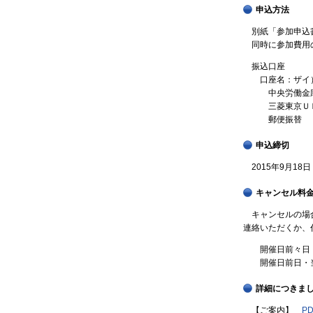
申込方法
別紙「参加申込書
同時に参加費用の
振込口座
口座名：ザイ）
中央労働金庫
三菱東京Ｕ
郵便振替 0
申込締切
2015年9月18
キャンセル料
キャンセルの場合
連絡いただくか、
開催日前々日
開催日前日・
詳細につきま
【ご案内】
PD