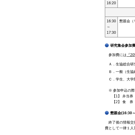
16:20
16:30
懇親会（
～
17:30
研究集会参加
参加費には
『2
Ａ．生協総合研究
Ｂ．一般（生協
Ｃ．学生、大学
※ 参加申込の際
【1】 弁当券（
【2】 食 券（
懇親会(16:30
終了後の情報交換
費として一律１人