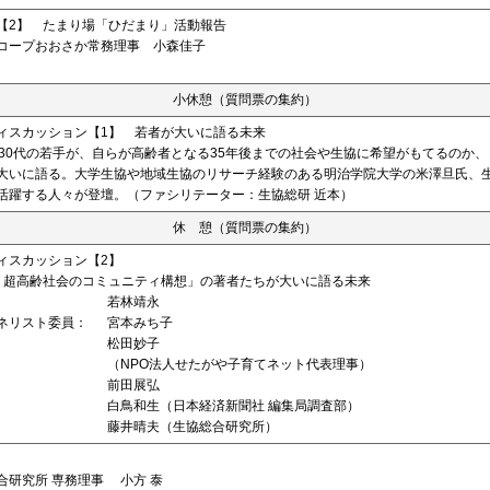
【2】 たまり場「ひだまり」活動報告
ープおおさか常務理事 小森佳子
小休憩（質問票の集約）
ィスカッション【1】 若者が大いに語る未来
30代の若手が、自らが高齢者となる35年後までの社会や生協に希望がもてるのか
大いに語る。大学生協や地域生協のリサーチ経験のある明治学院大学の米澤旦氏、
活躍する人々が登壇。（ファシリテーター：生協総研 近本）
休 憩（質問票の集約）
ィスカッション【2】
0年 超高齢社会のコミュニティ構想」の著者たちが大いに語る未来
若林靖永
ネリスト委員：
宮本みち子
松田妙子
（NPO法人せたがや子育てネット代表理事）
前田展弘
白鳥和生（日本経済新聞社 編集局調査部）
藤井晴夫（生協総合研究所）
研究所 専務理事 小方 泰