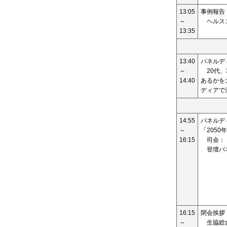
13:05
事例報告
～
ヘルスコ
13:35
13:40
パネルデ
～
20代、
14:40
あるかを
ディアで
14:55
パネルデ
～
「205
16:15
司会：
登壇パ
16:15
閉会挨拶
～
生協総合