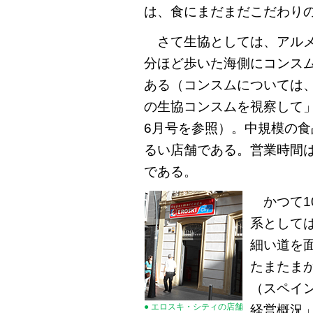
は、食にまだまだこだわり
さて生協としては、アルメ
分ほど歩いた海側にコンス
ある（コンスムについては
の生協コンスムを視察して」
6月号を参照）。中規模の
るい店舗である。営業時間は9
である。
かつて1
系として
細い道を
たまたま
（スペイ
● エロスキ・シティの店舗
経営概況」