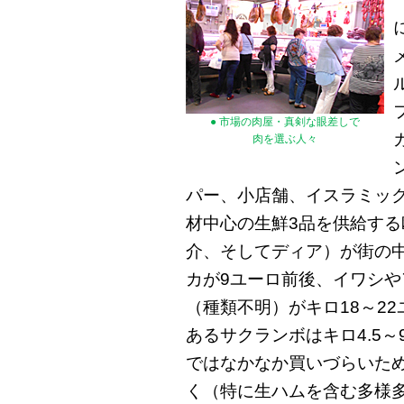
● 市場の肉屋・真剣な眼差しで
肉を選ぶ人々
パー、小店舗、イスラミッ
材中心の生鮮3品を供給す
介、そしてディア）が街の
カが9ユーロ前後、イワシや
（種類不明）がキロ18～2
あるサクランボはキロ4.5
ではなかなか買いづらいた
く（特に生ハムを含む多様