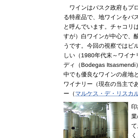
ワインはバスク政府もプロ
る特産品で、地ワインをバ
と呼んでいます。チャコリ
すが）白ワインが中心で、
うです。今回の視察ではビ
しい（1980年代末～ワイ
ディ（Bodegas Itsas
中でも優良なワインの産地
ワイナリー（現在の当主で
ー（
マルケス・デ・リスカ
印
業
て
く