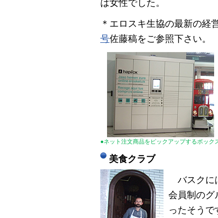
は女性でした。
＊エロスキ生協の最新の経
号
佐藤稿をご参照下さい。
●ネット注文商品をピックアップするボック
美食クラブ
バスクには
会員制のグ
ったそうで