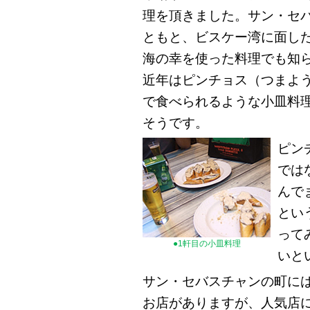
理を頂きました。サン・セ
ともと、ビスケー湾に面し
海の幸を使った料理でも知
近年はピンチョス（つまよ
で食べられるような小皿料
そうです。
ピン
では
んで
とい
って
●1軒目の小皿料理
いと
サン・セバスチャンの町に
お店がありますが、人気店