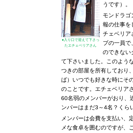
うです）。
モンドラゴ
報の仕事を
チェベリア
●入り口で迎えて下さっ
ブの一員で
たエチェベリアさん
のできない
て下さいました。このよう
つきの部屋を所有しており
ば）いつでも好きな時にそ
のことです。エチェベリア
60名弱のメンバーがおり、
ンバーはまだ3～4名？くら
メンバーは会費を支払い、
メな食卓を囲むのですが、