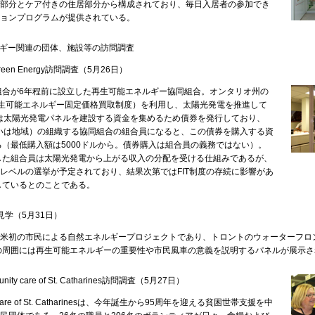
部分とケア付きの住居部分から構成されており、毎日入居者の参加でき
ョンプログラムが提供されている。
ルギー関連の団体、施設等の訪問調査
or Green Energy訪問調査（5月26日）
合が6年程前に設立した再生可能エネルギー協同組合。オンタリオ州の
（再生可能エネルギー固定価格買取制度）を利用し、太陽光発電を推進して
Eは太陽光発電パネルを建設する資金を集めるため債券を発行しており、
るいは地域）の組織する協同組合の組合員になると、この債券を購入する資
る（最低購入額は5000ドルから。債券購入は組合員の義務ではない）。
した組合員は太陽光発電から上がる収入の分配を受ける仕組みであるが、
州レベルの選挙が予定されており、結果次第ではFIT制度の存続に影響があ
しているとのことである。
車見学（5月31日）
北米初の市民による自然エネルギープロジェクトであり、トロントのウォーターフロ
の周囲には再生可能エネルギーの重要性や市民風車の意義を説明するパネルが展示さ
ty care of St. Catharines訪問調査（5月27日）
care of St. Catharinesは、今年誕生から95周年を迎える貧困世帯支援を中