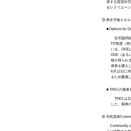
居する賃貸住宅
るレクリエーシ
③ 再生可能エネ
■ Options f
住宅協同組
FIT制度
いる。OG
OGE（あ
格が得られ
債券を購入
6月12日に
るため憂慮
■ TRECの風
TRECは
した。風車
④ 市民団体Communi
Community 