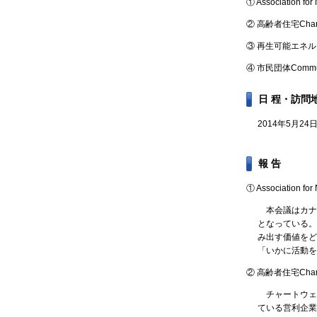
① Association fo
② 高齢者住宅Chartwe
③ 再生可能エネ
④ 市民団体Communit
日 程・訪問
2014年5月
報 告
① Association 
本会議はカナ
となっている。
み出す価値をど
「いかに活動を
② 高齢者住宅Chartw
チャートウェル
ている営利企業