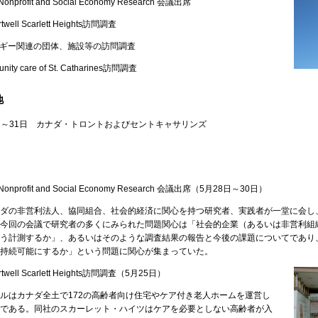
r Nonprofit and Social Economy Research 会議出席
ll Scarlett Heights訪問調査
ルギー関連の団体、施設等の訪問調査
y care of St. Catharines訪問調査
地
24日～31日 カナダ・トロントおよびセントキャサリンズ
for Nonprofit and Social Economy Research 会議出席（5月28日～30日）
ダの非営利法人、協同組合、社会的経済に関心を持つ研究者、実践者が一堂に会し
今回の会議で研究者の多くにみられた問題関心は「社会的企業（あるいは非営利組
う計測するか」、あるいはそのような調査結果の報告と今後の課題についてであり
持続可能にするか」という問題に関心が集まっていた。
ell Scarlett Heights訪問調査（5月25日）
はカナダ全土で172の高齢者向け住宅やケア付き老人ホームを運営し
である。同社のスカーレット・ハイツはケアを必要としない高齢者が入