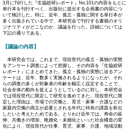
3月に刊行した『生協総研レポート』No.101の内容をもとに
単行本を刊行すべく、出版社に提出する企画書の内容につ
いて検討した。特に、近年、孤立・孤独に関する単行本が
多く出版されている中で、本研究会で刊行する書籍のオリ
ジナリティがどこなのか、議論を行った。詳細については
下記の通りである。
【議論の内容】
本研究会では、これまで、現役世代の孤立・孤独の実態
をアンケート調査によって把握し、その内容を『生協総研
レポート』にまとめてきた。孤立・孤独の実態に迫るアン
ケートは、近年、数多く実施されるようになったが、それ
らの調査の多くが対象者の年齢を幅広く設定することで、
社会全体の動向を捉えようとしているのに対し、本研究会
では現役世代に限定して研究を進めてきた。現役世代に限
定した理由は、市場での労働と、育児・家事・介護などの
家庭内労働の両立が必要とされる年代に特有の課題を析出
したいと考えたためである。とりわけ近年では、寿命の延
伸、共働きの増加、晩婚化・未婚化といった社会構造の変
化により、現役世代が仕事、育児、家事、介護、地域活動