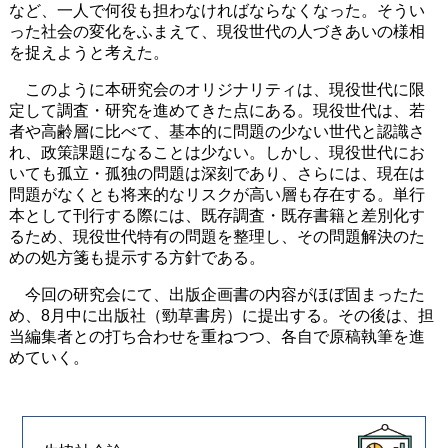
など、一人で何役も担わなければならなくなった。そうい
った社会の変化をふまえて、現役世代の人づきあいの様相
を捉えようと考えた。
このように本研究会のオリジナリティは、現役世代に限
定して調査・研究を進めてきた点にある。現役世代は、若
者や高齢層に比べて、基本的に問題の少ない世代と認識さ
れ、政策課題になることは少ない。しかし、現役世代にお
いても孤立・孤独の問題は深刻であり、さらには、現在は
問題がなくとも将来的なリスクが高い層も存在する。単行
本として刊行する際には、既存調査・既存書籍と差別化す
るため、現役世代特有の問題を整理し、その問題解決のた
めの処方箋も提示する方針である。
今回の研究会にて、出版企画書の内容がほぼ固まったた
め、8月中に出版社（勁草書房）に提出する。その後は、担
当編集者との打ち合わせを重ねつつ、各自で原稿執筆を進
めていく。