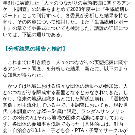
年3月に実施した「人々のつながりの実態把握に関するアン
ケート調査」の結果をまとめて2023年度中に『生協総研レ
ポート』として刊行すべく、各委員が分析した結果を持ち
寄り、その内容について検討した。また『生協総研レポー
ト』の章立てや書式についても検討した。議論の詳細につ
いては、下記の通りである。
【分析結果の報告と検討】
これまでに引き続き「人々のつながりの実態把握に関す
るアンケート調査」を分析した結果、新たに、以下のよう
な知見が得られた。
かつては地域における様々な団体の活動への参加は、人
とのつながりを醸成する基盤となるとみなされてきた。し
かし、従来の地縁組織をもとにした関係は崩れ、「選択的
関係」が主流化している中で、本調査においても、現役世
代（本調査のでは25～54歳に限定、ランダムサンプリン
グ）の3分の2はそれら地域の団体の活動に参加しておら
ず、各団体の参加率も低調であった（具体的には、町内
会・自治会が13.1％、子ども会・PTA・子育てサークルが