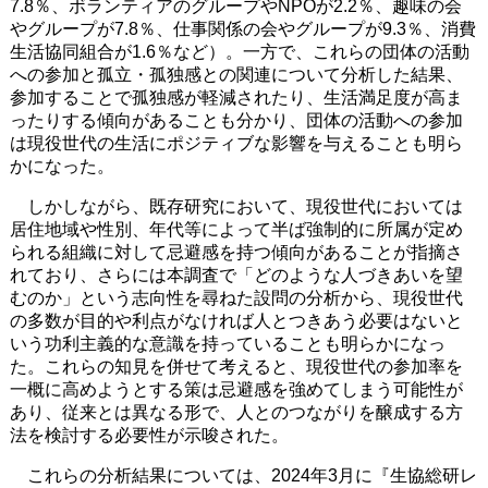
7.8％、ボランティアのグループやNPOが2.2％、趣味の会
やグループが7.8％、仕事関係の会やグループが9.3％、消費
生活協同組合が1.6％など）。一方で、これらの団体の活動
への参加と孤立・孤独感との関連について分析した結果、
参加することで孤独感が軽減されたり、生活満足度が高ま
ったりする傾向があることも分かり、団体の活動への参加
は現役世代の生活にポジティブな影響を与えることも明ら
かになった。
しかしながら、既存研究において、現役世代においては
居住地域や性別、年代等によって半ば強制的に所属が定め
られる組織に対して忌避感を持つ傾向があることが指摘さ
れており、さらには本調査で「どのような人づきあいを望
むのか」という志向性を尋ねた設問の分析から、現役世代
の多数が目的や利点がなければ人とつきあう必要はないと
いう功利主義的な意識を持っていることも明らかになっ
た。これらの知見を併せて考えると、現役世代の参加率を
一概に高めようとする策は忌避感を強めてしまう可能性が
あり、従来とは異なる形で、人とのつながりを醸成する方
法を検討する必要性が示唆された。
これらの分析結果については、2024年3月に『生協総研レ