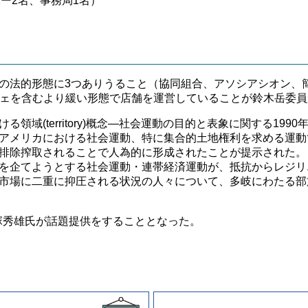
バー2名、事務局1名）
法的形態に3つありうること（協同組合、アソシアシオン、簡
フェを含むより緩い形態で店舗を運営していることが鈴木岳委
域(territory)概念―社会運動の目的と表象に関する19
アメリカにおける社会運動、特に集合的土地権利を求める運動
排除搾取されることで人為的に形成されたことが提示された。
を企てようとする社会運動・連帯経済運動が、抵抗からレジリ
市場に二重に抑圧される状況の人々について、多岐にわたる部
石塚秀雄氏が話題提供をすることとなった。