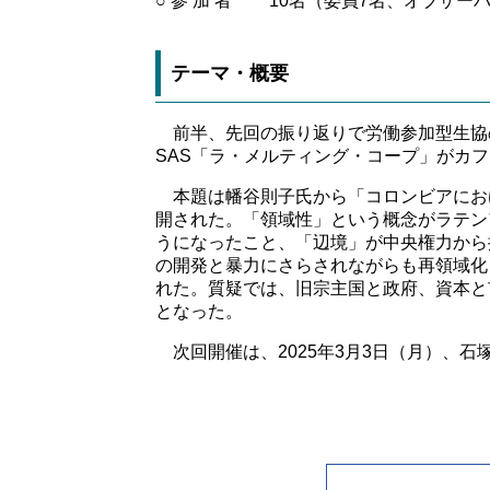
○ 参 加 者
10名（委員7名、オブザー
テーマ・概要
前半、先回の振り返りで労働参加型生協の
SAS「ラ・メルティング・コープ」がカ
本題は幡谷則子氏から「コロンビアにおける領
開された。「領域性」という概念がラテン
うになったこと、「辺境」が中央権力から
の開発と暴力にさらされながらも再領域化
れた。質疑では、旧宗主国と政府、資本と
となった。
次回開催は、2025年3月3日（月）、