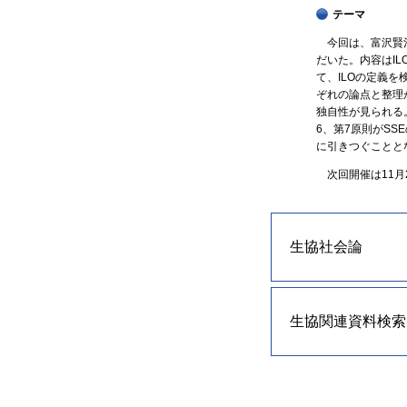
テーマ
今回は、富沢賢治
だいた。内容はIL
て、ILOの定義を
ぞれの論点と整理
独自性が見られる
6、第7原則がS
に引きつぐことと
次回開催は11月
生協社会論
生協関連資料検索