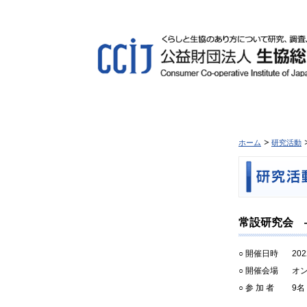
ホーム
研究活動
常設研究会 
○ 開催日時
20
○ 開催会場
オ
○ 参 加 者
9