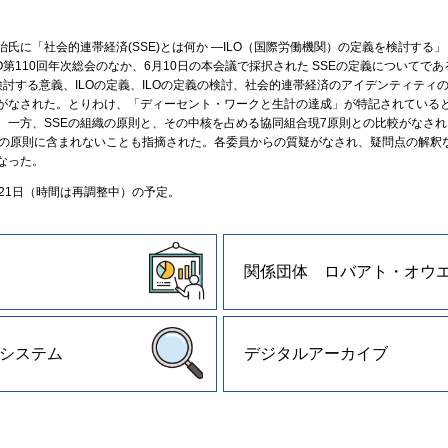
氏に「社会的連帯経済(SSE)とは何か ―ILO（国際労働機関）の定義を検討する
O第110回年次総会のなか、6月10日の本会議で採択された SSEの定義についてで
検討する意義、ILOの定義、ILOの定義の検討、社会的連帯経済のアイデンティティ
がなされた。とりわけ、「ディーセント・ワークと生計の達成」が特記されていると
。一方、SSEの組織の原則と、その中核を占める協同組合現7原則との比較がなされ
SEの原則に含まれないことも指摘された。各委員からの質疑がなされ、疑問点の解釈
なった。
21日（時間は再調整中）の予定。
関係団体 ロバアト・オウ
システム
デジタルアーカイブ