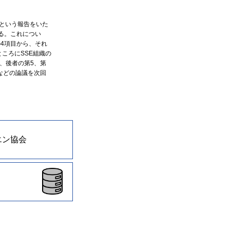
」という報告をいた
ある。これについ
の4項目から、それ
ころにSSE組織の
、後者の第5、第
などの論議を次回
エン協会