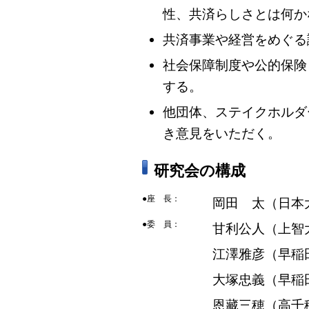
性、共済らしさとは何か
共済事業や経営をめぐる
社会保障制度や公的保険
する。
他団体、ステイクホルダ
き意見をいただく。
研究会の構成
●座 長：
岡田 太（日本
●委 員：
甘利公人（上智
江澤雅彦（早稲
大塚忠義（早稲
恩藏三穂（高千