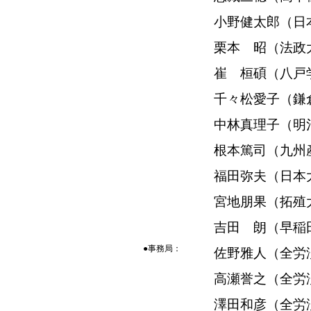
小野健太郎（日
栗本 昭（法政
崔 桓碩（八戸
千々松愛子（鎌
中林真理子（明
根本篤司（九州
福田弥夫（日本
宮地朋果（拓殖
吉田 朗（早稲
●事務局：
佐野雅人（全労
高瀬誉之（全労
澤田和彦（全労