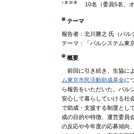
○ 参 加 者
10名（委員5名、
テーマ
報告者：北川勝之 氏（パル
テーマ：「パルシステム東
概要
前回に引き続き、生協によ
ム東京市民活動助成基金
に
ら報告をいただいた。パル
安心して暮らしていける社
で助成・支援する制度とし
成の目的や特徴、運営委員
の反応や今年度の応募傾向