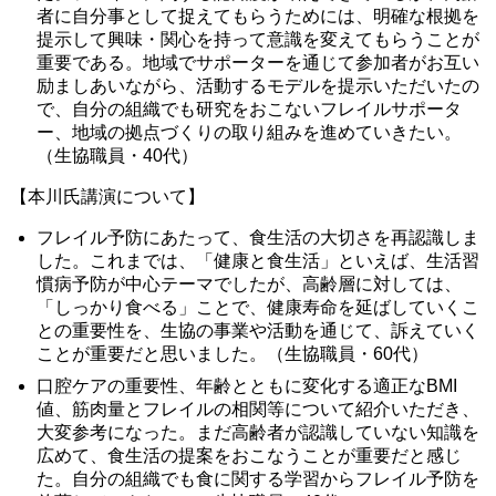
者に自分事として捉えてもらうためには、明確な根拠を
提示して興味・関心を持って意識を変えてもらうことが
重要である。地域でサポーターを通じて参加者がお互い
励ましあいながら、活動するモデルを提示いただいたの
で、自分の組織でも研究をおこないフレイルサポータ
ー、地域の拠点づくりの取り組みを進めていきたい。
（生協職員・40代）
【本川氏講演について】
フレイル予防にあたって、食生活の大切さを再認識しま
した。これまでは、「健康と食生活」といえば、生活習
慣病予防が中心テーマでしたが、高齢層に対しては、
「しっかり食べる」ことで、健康寿命を延ばしていくこ
との重要性を、生協の事業や活動を通じて、訴えていく
ことが重要だと思いました。（生協職員・60代）
口腔ケアの重要性、年齢とともに変化する適正なBMI
値、筋肉量とフレイルの相関等について紹介いただき、
大変参考になった。まだ高齢者が認識していない知識を
広めて、食生活の提案をおこなうことが重要だと感じ
た。自分の組織でも食に関する学習からフレイル予防を