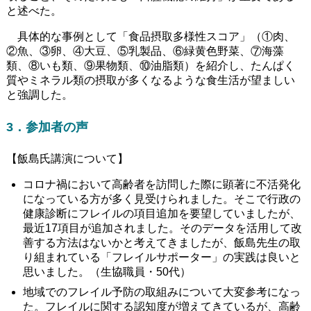
と述べた。
具体的な事例として「食品摂取多様性スコア」（①肉、
②魚、③卵、④大豆、⑤乳製品、⑥緑黄色野菜、⑦海藻
類、⑧いも類、⑨果物類、⑩油脂類）を紹介し、たんぱく
質やミネラル類の摂取が多くなるような食生活が望ましい
と強調した。
3．参加者の声
【飯島氏講演について】
コロナ禍において高齢者を訪問した際に顕著に不活発化
になっている方が多く見受けられました。そこで行政の
健康診断にフレイルの項目追加を要望していましたが、
最近17項目が追加されました。そのデータを活用して改
善する方法はないかと考えてきましたが、飯島先生の取
り組まれている「フレイルサポーター」の実践は良いと
思いました。（生協職員・50代）
地域でのフレイル予防の取組みについて大変参考になっ
た。フレイルに関する認知度が増えてきているが、高齢