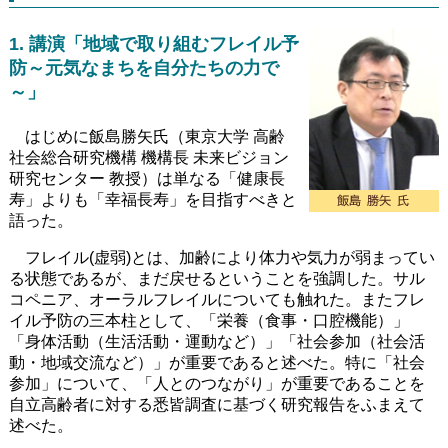
1. 講演「地域で取り組むフレイル予
防～元気なまちを自分たちの力で
～」
はじめに飯島勝矢氏（東京大学 高齢
社会総合研究機構 機構長 未来ビジョン
研究センター 教授）は単なる「健康長
寿」よりも「幸福長寿」を目指すべきと
語った。
フレイル(虚弱)とは、加齢により体力や気力が弱まってい
る状態であるが、まだ戻せるということを強調した。サル
コペニア、オーラルフレイルについても触れた。またフレ
イル予防の三本柱として、「栄養（食事・口腔機能）」
「身体活動（生活活動・運動など）」「社会参加（社会活
動・地域交流など）」が重要であると述べた。特に「社会
参加」について、「人とのつながり」が重要であることを
自立高齢者に対する悉皆調査に基づく研究報告をふまえて
述べた。