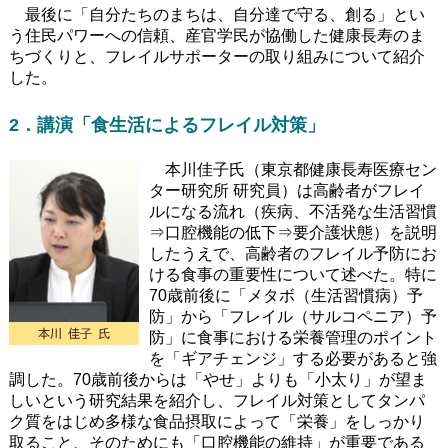
最後に「自分たちのまちは、自分達で守る、創る」とい
う住民パワーへの信頼、産官学民が協働した健康長寿のま
ちづくりと、フレイルサポーターの取り組みについて紹介
した。
2．講演「食生活によるフレイル対策」
本川佳子氏（東京都健康長寿医療セン
ター研究所 研究員）は高齢者がフレイ
ルになる流れ（疾病、不活発な生活習慣
⇒口腔機能の低下⇒要介護状態）を説明
したうえで、高齢者のフレイル予防にお
ける食事の重要性について述べた。特に
70歳前後に「メタボ（生活習慣病）予
防」から「フレイル（サルコペニア）予
防」に食事における栄養管理のポイント
を「ギアチェンジ」する必要があると強
調した。70歳前後からは「やせ」よりも「小太り」が望ま
しいという研究結果を紹介し、フレイル対策としてタンパ
ク質をはじめ多様な食品摂取によって「栄養」をしっかり
取ること、そのためにも「口腔機能の維持」が重要である