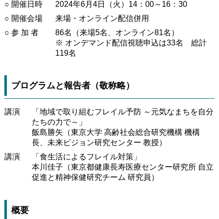
○ 開催日時
2024年6月4日（火）14：00～16：30
○ 開催会場
来場・オンライン配信併用
○ 参 加 者
86名（来場5名、オンライン81名）
※ オンデマンド配信視聴申込は33名 総計
119名
プログラムと報告者（敬称略）
講演
「地域で取り組むフレイル予防 ～元気なまちを自分
たちの力で～」
飯島勝矢（東京大学 高齢社会総合研究機構 機構
長、未来ビジョン研究センター 教授）
講演
「食生活によるフレイル対策」
本川佳子（東京都健康長寿医療センター研究所 自立
促進と精神保健研究チーム 研究員）
概要