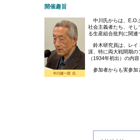
開催趣旨
中川氏からは、E.O.
社会主義者たち、そし
る生産組合批判に関連
鈴木研究員は、レイドロ
涯、特に両大戦間期の
（1934年初出）の内容
参加者からも実参加と