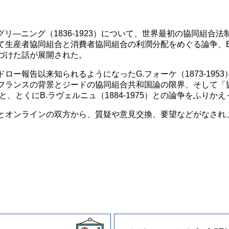
グリ―ニング（1836-1923）について、世界最初の協同組合
て生産者協同組合と消費者協同組合の利潤分配をめぐる論争、B
づけた話が展開された。
ー報告以来知られるようになったG.フォーケ（1873-195
フランスの背景とジードの協同組合共和国論の限界、そして「
と、とくにB.ラヴェルニュ（1884-1975）との論争をふりか
オンラインの双方から、質疑や意見交換、要望などがなされ