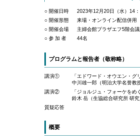
○ 開催日時
2023年12月20日（水）14：
○ 開催形態
来場・オンライン配信併用
○ 開催会場
主婦会館プラザエフ5階会議
○ 参 加 者
44名
プログラムと報告者（敬称略）
講演①
「エドワード・オウエン・グ
中川雄一郎（明治大学名誉教
講演②
「ジョルジュ・フォーケをめ
鈴木 岳（生協総合研究所 研
質疑応答
概要