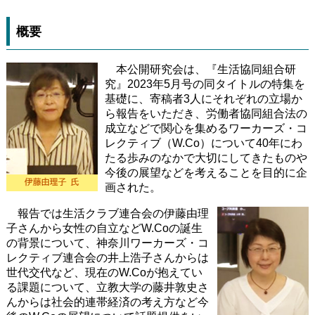
概要
本公開研究会は、『生活協同組合研
究』2023年5月号の同タイトルの特集を
基礎に、寄稿者3人にそれぞれの立場か
ら報告をいただき、労働者協同組合法の
成立などで関心を集めるワーカーズ・コ
レクティブ（W.Co）について40年にわ
たる歩みのなかで大切にしてきたものや
今後の展望などを考えることを目的に企
画された。
報告では生活クラブ連合会の伊藤由理
子さんから女性の自立などW.Coの誕生
の背景について、神奈川ワーカーズ・コ
レクティブ連合会の井上浩子さんからは
世代交代など、現在のW.Coが抱えてい
る課題について、立教大学の藤井敦史さ
んからは社会的連帯経済の考え方など今