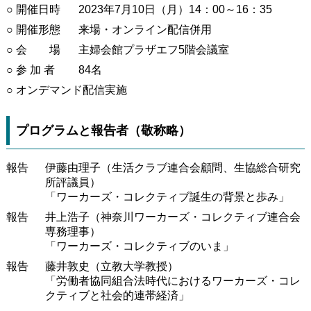
○ 開催日時
2023年7月10日（月）14：00～16：35
○ 開催形態
来場・オンライン配信併用
○ 会 場
主婦会館プラザエフ5階会議室
○ 参 加 者
84名
○ オンデマンド配信実施
プログラムと報告者（敬称略）
報告
伊藤由理子（生活クラブ連合会顧問、生協総合研究
所評議員）
「ワーカーズ・コレクティブ誕生の背景と歩み」
報告
井上浩子（神奈川ワーカーズ・コレクティブ連合会
専務理事）
「ワーカーズ・コレクティブのいま」
報告
藤井敦史（立教大学教授）
「労働者協同組合法時代におけるワーカーズ・コレ
クティブと社会的連帯経済」