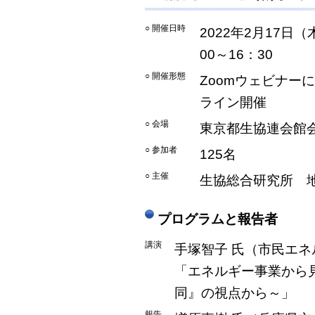
○ 開催日時
2022年2月17日（
00～16：30
○ 開催形態
Zoomウェビナー
ライン開催
○ 会場
東京都生協連会館
○ 参加者
125名
○ 主催
生協総合研究所 
プログラムと報告者
講演
手塚智子 氏（市民エ
「エネルギー事業から
同』の視点から～」
報告