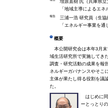
増原直樹 氏（兵庫県立
「地域主導によるエネ
報告
三浦一浩 研究員（生
「エネルギー事業を通
概要
本公開研究会は本年3月末
域生活研究所で実施してき
調査・研究活動の成果を報
ネルギーガバナンスやそこ
主体が果たし得る役割を議
た。
はじめに同
ーとっとり