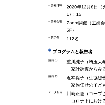
○ 開催日時
2020年12月8日（
17：15
○ 開催会場
Zoom開催（主婦
5F）
○ 参加者
112名
プログラムと報告者
講演 ①
重川純子（埼玉大学
「家計調査からみ
講演 ②
近本聡子（生協総合
「家族任せの子ど
データ報告
川崎正隆（コープ
「コロナ下におけ